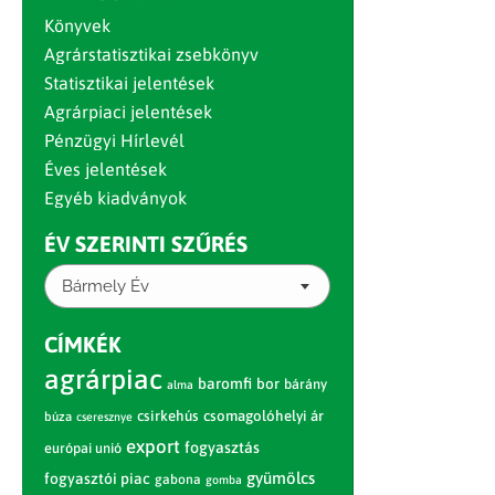
Könyvek
Agrárstatisztikai zsebkönyv
Statisztikai jelentések
Agrárpiaci jelentések
Pénzügyi Hírlevél
Éves jelentések
Egyéb kiadványok
ÉV SZERINTI SZŰRÉS
Bármely Év
CÍMKÉK
agrárpiac
baromfi
bor
bárány
alma
csirkehús
csomagolóhelyi ár
búza
cseresznye
export
fogyasztás
európai unió
gyümölcs
fogyasztói piac
gabona
gomba