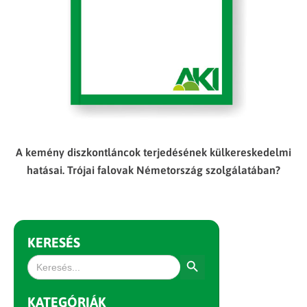
A kemény diszkontláncok terjedésének külkereskedelmi
hatásai. Trójai falovak Németország szolgálatában?
KERESÉS
Search Button
Search
for:
KATEGÓRIÁK