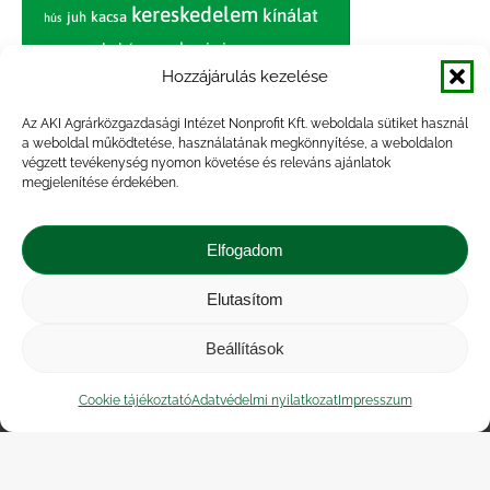
kereskedelem
kínálat
juh
kacsa
hús
nagybani piac
marhahús
körte
narancs
nemzetközi árinformációk
Hozzájárulás kezelése
piaci jelentés
piac
paradicsom
Az AKI Agrárközgazdasági Intézet Nonprofit Kft. weboldala sütiket használ
a weboldal működtetése, használatának megkönnyítése, a weboldalon
pulyka
pulykahús
sertés
sertéshús
végzett tevékenység nyomon követése és releváns ajánlatok
termelői
termelés
megjelenítése érdekében.
szarvasmarha
ár
világpiac
tojás
vágóbárány
zöldség
Elfogadom
vágómarha
vágósertés
árak
értékesítési ár
átlagár
Elutasítom
Beállítások
Impresszum
|
Kapcsolat
|
Jogi nyilatkozat
|
Közérdekű adatok
|
Adatvédelmi nyilatkozat
|
Cookie tájékoztató
Adatvédelmi nyilatkozat
Impresszum
Akadálymentesítési nyilatkozat
|
Cookie
tájékoztató