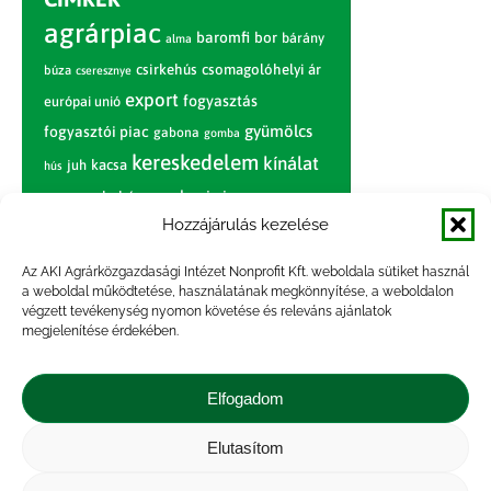
agrárpiac
baromfi
bor
bárány
alma
csirkehús
csomagolóhelyi ár
búza
cseresznye
export
fogyasztás
európai unió
gyümölcs
fogyasztói piac
gabona
gomba
kereskedelem
kínálat
juh
kacsa
hús
nagybani piac
marhahús
körte
narancs
nemzetközi árinformációk
Hozzájárulás kezelése
piaci jelentés
piac
paradicsom
Az AKI Agrárközgazdasági Intézet Nonprofit Kft. weboldala sütiket használ
a weboldal működtetése, használatának megkönnyítése, a weboldalon
pulyka
pulykahús
sertés
sertéshús
végzett tevékenység nyomon követése és releváns ajánlatok
termelői
termelés
megjelenítése érdekében.
szarvasmarha
ár
világpiac
tojás
vágóbárány
zöldség
Elfogadom
vágómarha
vágósertés
árak
értékesítési ár
átlagár
Elutasítom