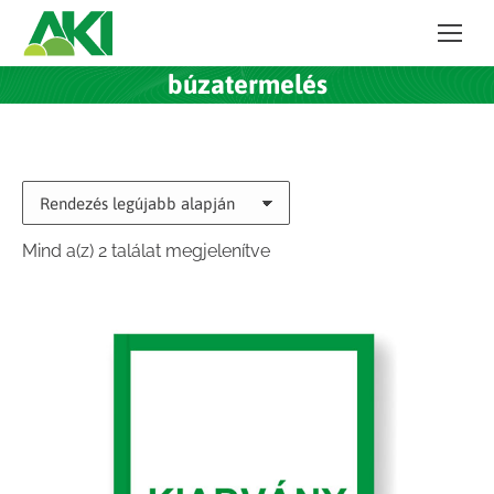
búzatermelés
Sorted
Mind a(z) 2 találat megjelenítve
by
latest