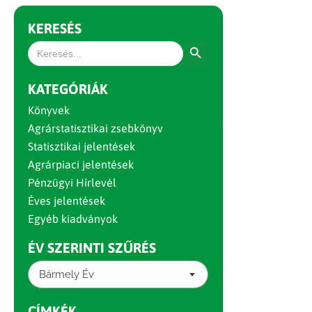
KERESÉS
Search Button
Search
for:
KATEGÓRIÁK
Könyvek
Agrárstatisztikai zsebkönyv
Statisztikai jelentések
Agrárpiaci jelentések
Pénzügyi Hírlevél
Éves jelentések
Egyéb kiadványok
ÉV SZERINTI SZŰRÉS
Bármely Év
CÍMKÉK