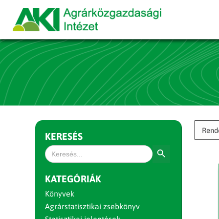
KERESÉS
Search Button
Search
for:
KATEGÓRIÁK
Könyvek
Agrárstatisztikai zsebkönyv