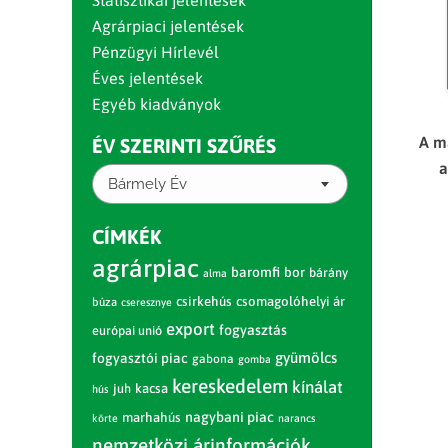
Statisztikai jelentések
Agrárpiaci jelentések
Pénzügyi Hírlevél
Éves jelentések
Egyéb kiadványok
A m
ÉV SZERINTI SZŰRÉS
a
Bármely Év
CÍMKÉK
agrárpiac
baromfi
bor
bárány
alma
csirkehús
csomagolóhelyi ár
búza
cseresznye
export
fogyasztás
európai unió
gyümölcs
fogyasztói piac
gabona
gomba
kereskedelem
kínálat
juh
kacsa
hús
nagybani piac
marhahús
körte
narancs
nemzetközi árinformációk