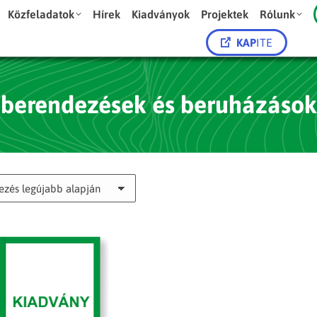
Közfeladatok
Hírek
Kiadványok
Projektek
Rólunk
KAP
ITE
berendezések és beruházások