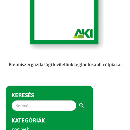
Élelmiszergazdasági kivitelünk legfontosabb célpiacai
KERESÉS
Search Button
Search
for:
KATEGÓRIÁK
Könyvek