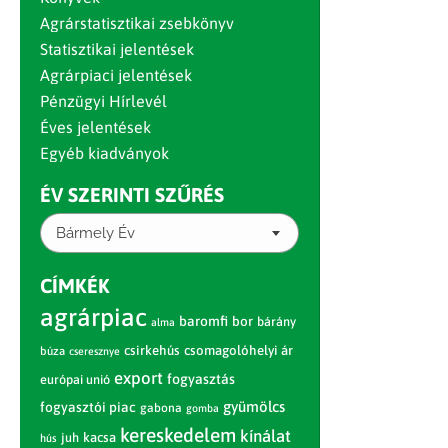
Agrárstatisztikai zsebkönyv
Statisztikai jelentések
Agrárpiaci jelentések
Pénzügyi Hírlevél
Éves jelentések
Egyéb kiadványok
ÉV SZERINTI SZŰRÉS
Bármely Év
CÍMKÉK
agrárpiac
baromfi
bor
bárány
alma
csirkehús
csomagolóhelyi ár
búza
cseresznye
export
fogyasztás
európai unió
gyümölcs
fogyasztói piac
gabona
gomba
kereskedelem
kínálat
juh
kacsa
hús