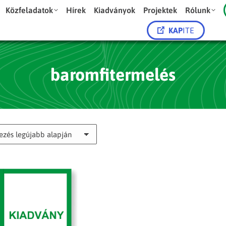
Közfeladatok
Hírek
Kiadványok
Projektek
Rólunk
KAP
ITE
baromfitermelés