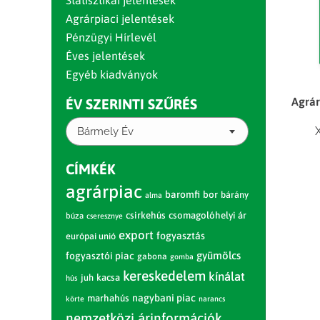
Statisztikai jelentések
Agrárpiaci jelentések
Pénzügyi Hírlevél
Éves jelentések
Egyéb kiadványok
Agrár
ÉV SZERINTI SZŰRÉS
Bármely Év
CÍMKÉK
agrárpiac
baromfi
bor
bárány
alma
csirkehús
csomagolóhelyi ár
búza
cseresznye
export
fogyasztás
európai unió
gyümölcs
fogyasztói piac
gabona
gomba
kereskedelem
kínálat
juh
kacsa
hús
nagybani piac
marhahús
körte
narancs
nemzetközi árinformációk