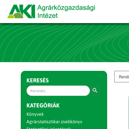
KERESÉS
Search Button
Search
for:
KATEGÓRIÁK
Könyvek
Agrárstatisztikai zsebkönyv