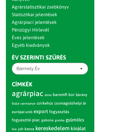
Agrárstatisztikai zsebkönyv
Statisztikai jelentések
Agrárpiaci jelentések
Pénzügyi Hírlevél
Éves jelentések
Egyéb kiadványok
ÉV SZERINTI SZŰRÉS
Bármely Év
CÍMKÉK
agrárpiac
baromfi
bor
bárány
alma
csirkehús
csomagolóhelyi ár
búza
cseresznye
export
fogyasztás
európai unió
gyümölcs
fogyasztói piac
gabona
gomba
kereskedelem
kínálat
juh
kacsa
hús