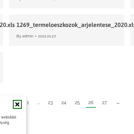
0.xls
1269_termeloeszkozok_arjelentese_2020.xl
By
admin
2021.01.27.
←
1
…
23
24
25
26
27
→
a weboldal
nység