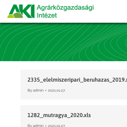
2335_elelmiszeripari_beruhazas_2019.
By
admin
2021.01.27.
1282_mutragya_2020.xls
By
admin
2021.01.27.