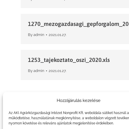
1270_mezogazdasagi_gepforgalom_202
By
admin
2021.01.27.
1253_tajekoztato_oszi_2020.xls
By
admin
2021.01.27.
Hozzájárulás kezelése
Az AKI Agrárközgazdasági Intézet Nonprofit Kft. weboldala sütiket használ 
működtetése, használatának megkönnyítése, a weboldalon végzett tevéke
nyomon követése és releváns ajánlatok megjelenítése érdekében.