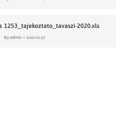
s
1253_tajekoztato_tavaszi-2020.xls
By
admin
2021.01.27.