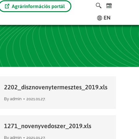
Agrárinformációs portál
EN
2202_disznovenytermesztes_2019.xls
By
admin
2021.01.27.
1271_novenyvedoszer_2019.xls
By
admin
2021.01.27.