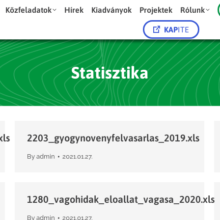
Közfeladatok
Hírek
Kiadványok
Projektek
Rólunk
KAP
ITE
Statisztika
xls
2203_gyogynovenyfelvasarlas_2019.xls
By
admin
2021.01.27.
1280_vagohidak_eloallat_vagasa_2020.xls
By
admin
2021.01.27.