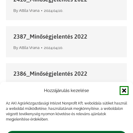
By
Attila Vrana
2024.04.10.
2387_Minőségjelentés 2022
By
Attila Vrana
2024.04.10.
2386_Minőségjelentés 2022
By
Attila Vrana
2024.04.10.
Hozzájárulás kezelése
Az AKI Agrárközgazdasági Intézet Nonprofit Kft. weboldala sütiket használ
a weboldal működtetése, használatának megkönnyítése, a weboldalon
2385_Minőségjelentés 2020
végzett tevékenység nyomon követése és releváns ajánlatok
megjelenítése érdekében.
By
Attila Vrana
2024.04.10.