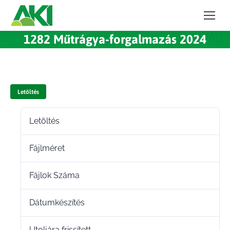
1282 Műtrágya-forgalmazás 2024
Letöltés
Letöltés
96
Fájlméret
487.50 KB
Fájlok Száma
1
Dátumkészítés
2023.12.11.
Utoljára frissített