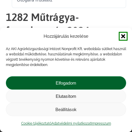
2024.11.27.
1282 Műtrágya-
forgalmazás 2024
Hozzájárulás kezelése
Az AKI Agrárközgazdasági Intézet Nonprofit Kft. weboldala sütiket használ
Megosztás
a weboldal működtetése, használatának megkönnyítése, a weboldalon
végzett tevékenység nyomon követése és releváns ajánlatok
megjelenítése érdekében.
Share
Share
Share
Share
on
on
on
on
Elfogadom
Facebook
X
LinkedIn
WhatsApp
Elutasítom
Impresszum
|
Kapcsolat
|
Jogi nyilatkozat
|
Közérdekű adatok
|
Adatvédelmi nyilatkozat
|
Beállítások
Akadálymentesítési nyilatkozat
|
Cookie
tájékoztató
Cookie tájékoztató
Adatvédelmi nyilatkozat
Impresszum