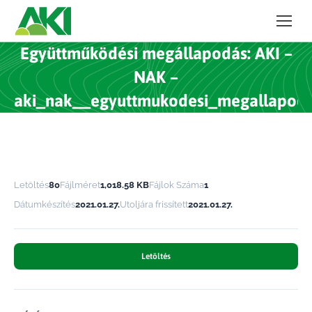
Együttműködési megállapodás: AKI –
NAK –
aki_nak__egyuttmukodesi_megallapoda
Letöltés
80
Fájlméret
1,018.58 KB
Fájlok Száma
1
Dátumkészítés
2021.01.27.
Utoljára frissített
2021.01.27.
Letöltés