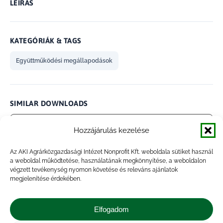
LEÍRÁS
KATEGÓRIÁK & TAGS
Együttműködési megállapodások
SIMILAR DOWNLOADS
No related download found!
Hozzájárulás kezelése
Az AKI Agrárközgazdasági Intézet Nonprofit Kft. weboldala sütiket használ
a weboldal működtetése, használatának megkönnyítése, a weboldalon
végzett tevékenység nyomon követése és releváns ajánlatok
megjelenítése érdekében.
admin
Updated 2021.01.27.
Elfogadom
Megosztás