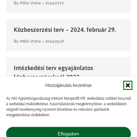
By
Attila Vrana
2024.07.17.
Közbeszerzési terv – 2024. február 29.
By
Attila Vrana
2024.05.16.
Intézkedési terv egyajánlatos
közbeszerzéseknél 2023
Hozzájárulás kezelése
By
Vrana Attila
2023.03.29.
Az AKI Agrárközgazdasági Intézet Nonprofit Kft. weboldala sütiket használ
a weboldal működtetése, használatának megkönnyítése, a weboldalon
végzett tevékenység nyomon követése és releváns ajánlatok
Közbeszerzési terv – 2023. március 30.
megjelenítése érdekében.
By
Vrana Attila
2023.03.29.
Elfogadom