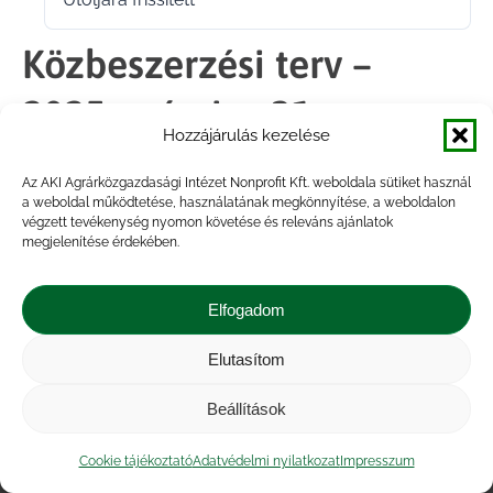
2025.04.28.
Közbeszerzési terv –
2025. március 31.
Hozzájárulás kezelése
Az AKI Agrárközgazdasági Intézet Nonprofit Kft. weboldala sütiket használ
Megosztás
a weboldal működtetése, használatának megkönnyítése, a weboldalon
végzett tevékenység nyomon követése és releváns ajánlatok
megjelenítése érdekében.
Share
Share
Share
Share
on
on
on
on
Elfogadom
Facebook
X
LinkedIn
WhatsApp
Elutasítom
Impresszum
|
Kapcsolat
|
Jogi nyilatkozat
|
Közérdekű adatok
|
Adatvédelmi nyilatkozat
|
Beállítások
Akadálymentesítési nyilatkozat
|
Cookie
tájékoztató
Cookie tájékoztató
Adatvédelmi nyilatkozat
Impresszum