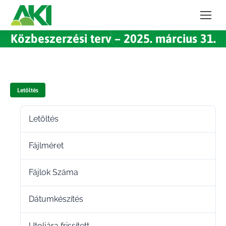
Közbeszerzési terv – 2025. március 31.
Letöltés
Letöltés
16
Fájlméret
451.55 KB
Fájlok Száma
1
Dátumkészítés
2025.04.28.
Utoljára frissített