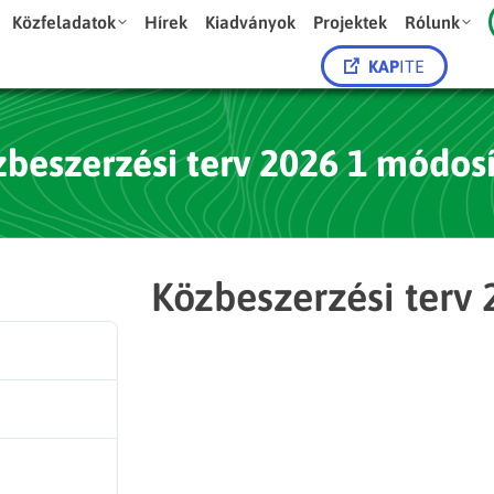
Közfeladatok
Hírek
Kiadványok
Projektek
Rólunk
KAP
ITE
beszerzési terv 2026 1 módos
Közbeszerzési terv
26
451.55 KB
1