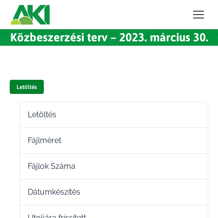
Közbeszerzési terv – 2023. március 30.
Letöltés
Letöltés
44
Fájlméret
219.79 KB
Fájlok Száma
1
Dátumkészítés
2023.03.29.
Utoljára frissített