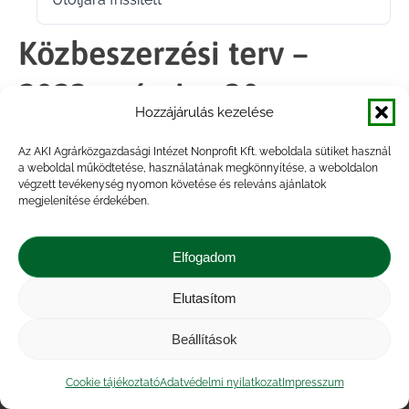
2025.06.12.
Közbeszerzési terv –
2023. március 30.
Hozzájárulás kezelése
Az AKI Agrárközgazdasági Intézet Nonprofit Kft. weboldala sütiket használ
Megosztás
a weboldal működtetése, használatának megkönnyítése, a weboldalon
végzett tevékenység nyomon követése és releváns ajánlatok
megjelenítése érdekében.
Share
Share
Share
Share
on
on
on
on
Elfogadom
Facebook
X
LinkedIn
WhatsApp
Elutasítom
Impresszum
|
Kapcsolat
|
Jogi nyilatkozat
|
Közérdekű adatok
|
Adatvédelmi nyilatkozat
|
Beállítások
Akadálymentesítési nyilatkozat
|
Cookie
tájékoztató
Cookie tájékoztató
Adatvédelmi nyilatkozat
Impresszum