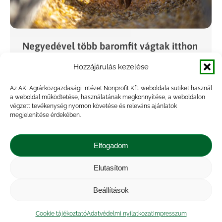
Negyedével több baromfit vágtak itthon
az első negyedévben
Hozzájárulás kezelése
Agrárpiac
,
Hírek
,
Kiadvány
Az AKI Agrárközgazdasági Intézet Nonprofit Kft. weboldala sütiket használ
By
Marossyné Kemény Viktória
2026.05.05.
a weboldal működtetése, használatának megkönnyítése, a weboldalon
végzett tevékenység nyomon követése és releváns ajánlatok
Az AKI vágási statisztikai adatai alapján
megjelenítése érdekében.
Magyarországon 213 ezer tonna (élősúly)
baromfit vágtak le 2026 első három
Elfogadom
hónapjában, 25,4 százalékkal többet, mint egy
évvel korábban; ezen belül a vágócsirke 164…
Elutasítom
Beállítások
Cookie tájékoztató
Adatvédelmi nyilatkozat
Impresszum
←
1
2
3
4
5
…
30
→