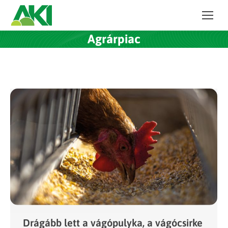
Agrárpiac
Drágább lett a vágópulyka, a vágócsirke