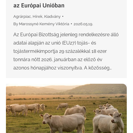
az Európai Unióban
Agrárpiac
,
Hírek
,
Kiadvány
By
Marossyné Kemény Viktória
2026.05.19.
Az Európai Bizottság jelenleg rendelkezésre álló
adatai alapján az unió (EU27) tojás- és
tojástermékimportja 29 százalékkal 18 ezer
tonnára nőtt 2026. januárban az előző év
azonos hónapjához viszonyítva. A közösség…