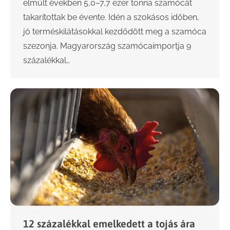
elmúlt években 5,0–7,7 ezer tonna szamócát
takarítottak be évente. Idén a szokásos időben,
jó terméskilátásokkal kezdődött meg a szamóca
szezonja. Magyarország szamócaimportja 9
százalékkal…
12 százalékkal emelkedett a tojás ára