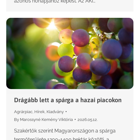
azonos hónapjához képest. Az AKI…
Drágább lett a spárga a hazai piacokon
Agrárpiac
,
Hírek
,
Kiadvány
By
Marossyné Kemény Viktória
2026.05.12.
Szakértők szerint Magyarországon a spárga
termőterülete 1200-1400 hektár közötti, a