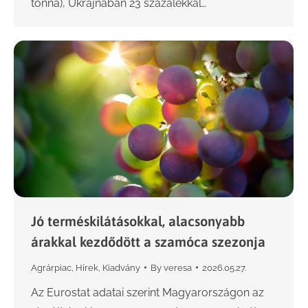
tonna), Ukrajnában 23 százalékkal…
Jó terméskilátásokkal, alacsonyabb
árakkal kezdődött a szamóca szezonja
Agrárpiac
,
Hírek
,
Kiadvány
By
veresa
2026.05.27.
Az Eurostat adatai szerint Magyarországon az