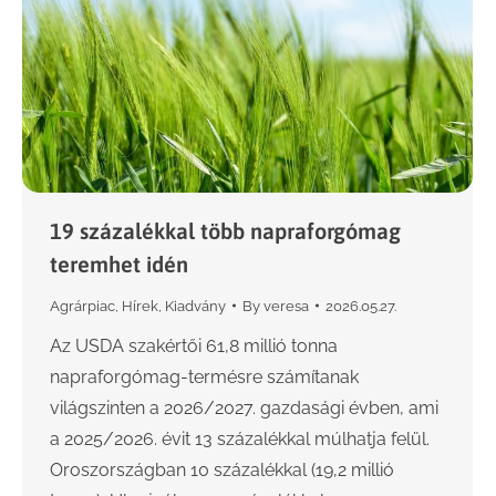
19 százalékkal több napraforgómag
teremhet idén
Agrárpiac
,
Hírek
,
Kiadvány
By
veresa
2026.05.27.
Az USDA szakértői 61,8 millió tonna
napraforgómag-termésre számítanak
világszinten a 2026/2027. gazdasági évben, ami
a 2025/2026. évit 13 százalékkal múlhatja felül.
Oroszországban 10 százalékkal (19,2 millió