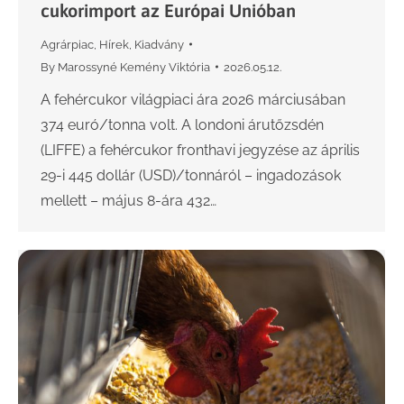
cukorimport az Európai Unióban
Agrárpiac
,
Hírek
,
Kiadvány
By
Marossyné Kemény Viktória
2026.05.12.
A fehércukor világpiaci ára 2026 márciusában
374 euró/tonna volt. A londoni árutőzsdén
(LIFFE) a fehércukor fronthavi jegyzése az április
29-i 445 dollár (USD)/tonnáról – ingadozások
mellett – május 8-ára 432…