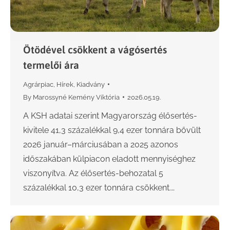
Ötödével csökkent a vágósertés
termelői ára
Agrárpiac
,
Hírek
,
Kiadvány
By
Marossyné Kemény Viktória
2026.05.19.
A KSH adatai szerint Magyarország élősertés-
kivitele 41,3 százalékkal 9,4 ezer tonnára bővült
2026 január–márciusában a 2025 azonos
időszakában külpiacon eladott mennyiséghez
viszonyítva. Az élősertés-behozatal 5
százalékkal 10,3 ezer tonnára csökkent.…