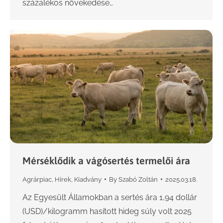
százalékos növekedése…
Mérséklődik a vágósertés termelői ára
Agrárpiac
,
Hírek
,
Kiadvány
By
Szabó Zoltán
2025.03.18.
Az Egyesült Államokban a sertés ára 1,94 dollár
(USD)/kilogramm hasított hideg súly volt 2025