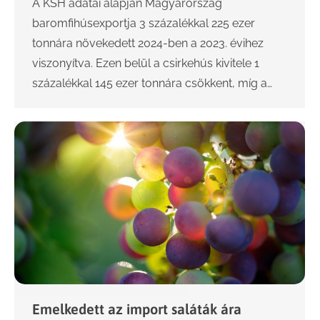
A KSH adatai alapján Magyarország
baromfihúsexportja 3 százalékkal 225 ezer
tonnára növekedett 2024-ben a 2023. évihez
viszonyítva. Ezen belül a csirkehús kivitele 1
százalékkal 145 ezer tonnára csökkent, míg a…
Emelkedett az import saláták ára