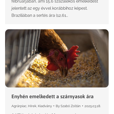
februárjában, ami 15,6 százalékos emelkedést
jelentett az egy évvel korábbihoz képest.
Brazíliában a sertés ára (12,61…
Enyhén emelkedett a szárnyasok ára
Agrárpiac
,
Hírek
,
Kiadvány
By
Szabó Zoltán
2025.03.18.