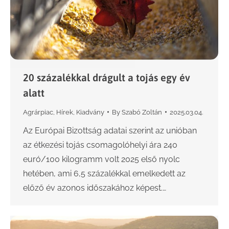
20 százalékkal drágult a tojás egy év
alatt
Agrárpiac
,
Hírek
,
Kiadvány
By
Szabó Zoltán
2025.03.04.
Az Európai Bizottság adatai szerint az unióban
az étkezési tojás csomagolóhelyi ára 240
euró/100 kilogramm volt 2025 első nyolc
hetében, ami 6,5 százalékkal emelkedett az
előző év azonos időszakához képest.…