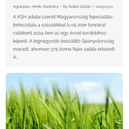
Agrárpiac
,
Hírek
,
Kiadvány
By
Szabó Zoltán
2025.03.11.
A KSH adatai szerint Magyarország fejessaláta-
behozatala 4 százalékkal (1,05 ezer tonnára)
csökkent 2024-ben az egy évvel korábbihoz
képest. A legnagyobb beszállító Spanyolország
maradt, ahonnan 375 tonna fejes saláta érkezett.
A…