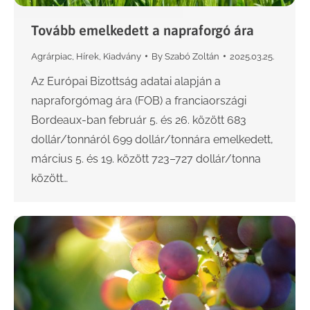
Tovább emelkedett a napraforgó ára
Agrárpiac
,
Hírek
,
Kiadvány
By
Szabó Zoltán
2025.03.25.
Az Európai Bizottság adatai alapján a
napraforgómag ára (FOB) a franciaországi
Bordeaux-ban február 5. és 26. között 683
dollár/tonnáról 699 dollár/tonnára emelkedett,
március 5. és 19. között 723–727 dollár/tonna
között…