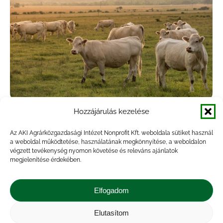
Hozzájárulás kezelése
Az unióban is emelkedik a vágómarha
termelői ára
Az AKI Agrárközgazdasági Intézet Nonprofit Kft. weboldala sütiket használ
a weboldal működtetése, használatának megkönnyítése, a weboldalon
végzett tevékenység nyomon követése és releváns ajánlatok
Agrárpiac
,
Hírek
,
Kiadvány
By
Szabó Zoltán
2025.03.04.
megjelenítése érdekében.
Az AKI vágási statisztikai adatai szerint 2025
januárjában a szarvasmarha vágása élősúlyban
Elfogadom
kifejezve 27,8 százalékkal emelkedett a 2024.
januári mennyiséghez képest. Az összes vágás
Elutasítom