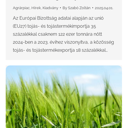
Agrárpiac
,
Hírek
,
Kiadvány
By
Szabó Zoltán
2025.04.01.
Az Európai Bizottság adatai alapján az unió
(EU27) tojás- és tojástermékimportja 35
százalékkal csaknem 122 ezer tonnára nőtt
2024-ben a 2023. évihez viszonyítva, a közösség
tojás- és tojástermékexportja 18 százalékkal…