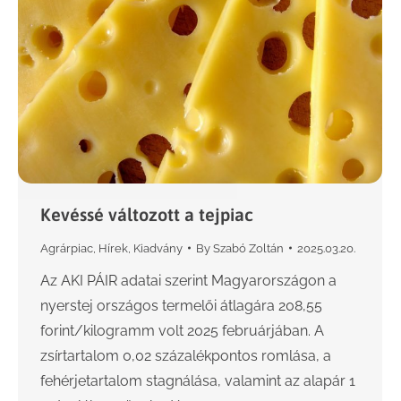
Kevéssé változott a tejpiac
Agrárpiac
,
Hírek
,
Kiadvány
By
Szabó Zoltán
2025.03.20.
Az AKI PÁIR adatai szerint Magyarországon a
nyerstej országos termelői átlagára 208,55
forint/kilogramm volt 2025 februárjában. A
zsírtartalom 0,02 százalékpontos romlása, a
fehérjetartalom stagnálása, valamint az alapár 1