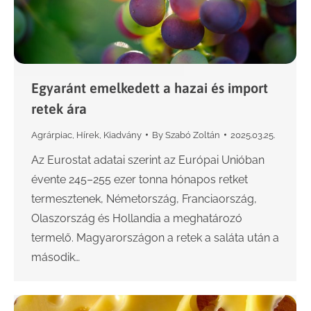
Egyaránt emelkedett a hazai és import
retek ára
Agrárpiac
,
Hírek
,
Kiadvány
By
Szabó Zoltán
2025.03.25.
Az Eurostat adatai szerint az Európai Unióban
évente 245–255 ezer tonna hónapos retket
termesztenek, Németország, Franciaország,
Olaszország és Hollandia a meghatározó
termelő. Magyarországon a retek a saláta után a
második…