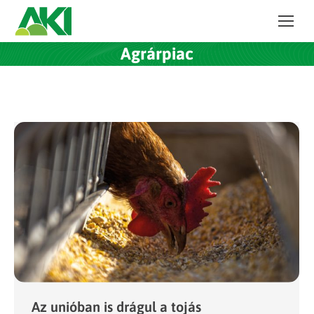
Agrárpiac
Az unióban is drágul a tojás