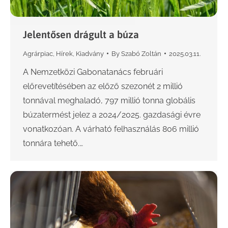
Jelentősen drágult a búza
Agrárpiac
,
Hírek
,
Kiadvány
By
Szabó Zoltán
2025.03.11.
A Nemzetközi Gabonatanács februári
előrevetítésében az előző szezonét 2 millió
tonnával meghaladó, 797 millió tonna globális
búzatermést jelez a 2024/2025. gazdasági évre
vonatkozóan. A várható felhasználás 806 millió
tonnára tehető.…