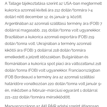
A Tallage tájékoztatása szerint az USA-ban megtermelt
kukorica azonnali kiviteli ára 212 dollár/tonnára (+4
dollár) nőtt december 12. és január 9. között.
Argentínában az azonnali szállítású termény ára (FOB) 7
dollárral magasabb, 215 dollár/tonna volt ugyanekkor.
Brazíliában a kukorica azonnali exportára (FOB) 219
dollár/tonna volt. Ukrajnában a termény azonnali
kikötői ára (FOB) 3 dollárral 218 dollár/tonnára
emelkedett a jelzett időszakban. Bulgáriában és
Romániában a kukorica spot piaci ára változatlanul 218
dollár/tonna (FOB) volt ugyanekkor. Franciaországban
(FOB Bordeaux) a termény ára az azonnali szállítási
határidőre vonatkozóan 220 dollár/tonna volt január 9-
én, miközben a február–márciusi egyaránt 1 dollárral
221–222 dollár/tonnára mérséklődött.
Magyarországon az AKI PÁIR adatai szerint átlagosan