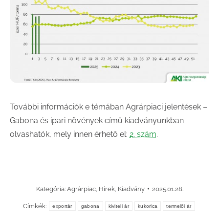
További információk e témában Agrárpiaci jelentések –
Gabona és ipari növények című kiadványunkban
olvashatók, mely innen érhető el:
2. szám
.
Kategória:
Agrárpiac
,
Hírek
,
Kiadvány
2025.01.28.
Címkék:
exportár
gabona
kiviteli ár
kukorica
termelői ár