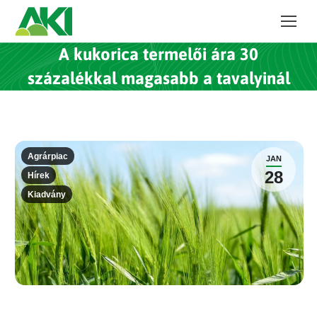
A kukorica termelői ára 30
százalékkal magasabb a tavalyinál
Agrárpiac
JAN
28
Hírek
Kiadvány