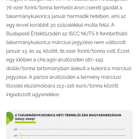
76 ezer forint/tonna termelői áron cserélt gazdát a
takarmánykukorica január harmadik hetében, ami az
egy évvel korábbit 30 százalékkal múlta felül. A
Budapesti Értéktőzsdén az ISCC NUTS II fenntartható
takarmánykukorica márciusi jegyzése nem változott
január 13. és 24. között, 81 ezer forint/tonna volt. Ezzel
egy időben a chicagói árutőzsdén 187–193
dollár/tonna tartományban alakult a kukorica márciusi
jegyzése. A párizsi árutőzsdén a termény márciusi
tőzsdei elszámolóára 213–216 euró/tonna között
ingadozott ugyanekkor.