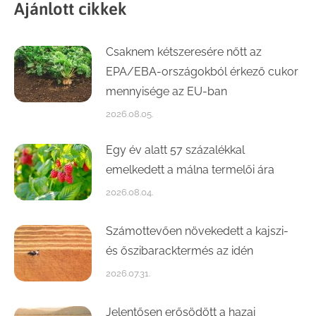
Ajánlott cikkek
Csaknem kétszeresére nőtt az
EPA/EBA-országokból érkező cukor
mennyisége az EU-ban
2026.08.05.
Egy év alatt 57 százalékkal
emelkedett a málna termelői ára
2026.08.04.
Számottevően növekedett a kajszi-
és őszibaracktermés az idén
2026.07.31.
Jelentősen erősödött a hazai