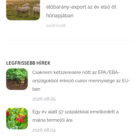
élőbárány-export az év első öt
hónapjában
2026.07.28.
LEGFRISSEBB HÍREK
Csaknem kétszeresére nőtt az EPA/EBA-
országokból érkező cukor mennyisége az EU-
ban
2026.08.05.
Egy év alatt 57 százalékkal emelkedett a
málna termelői ára
2026.08.04.