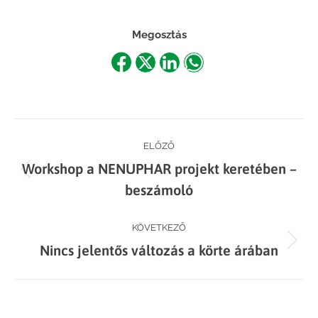
Megosztás
Share
Share
Share
Share
on
on
on
on
Facebook
X
LinkedIn
WhatsApp
Post
ELŐZŐ
Workshop a NENUPHAR projekt keretében –
navigation
Previous
beszámoló
post:
KÖVETKEZŐ
Next
Nincs jelentős változás a körte árában
post: