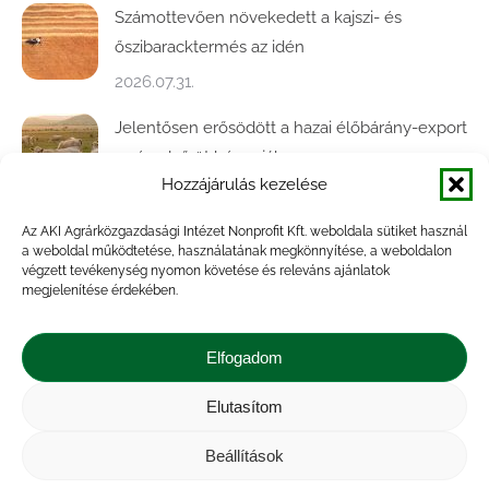
Számottevően növekedett a kajszi- és
őszibaracktermés az idén
2026.07.31.
Jelentősen erősödött a hazai élőbárány-export
az év első öt hónapjában
Hozzájárulás kezelése
2026.07.28.
Az AKI Agrárközgazdasági Intézet Nonprofit Kft. weboldala sütiket használ
Közel ötödével bővült a baromfivágás
a weboldal működtetése, használatának megkönnyítése, a weboldalon
Magyarországon
végzett tevékenység nyomon követése és releváns ajánlatok
megjelenítése érdekében.
2026.07.28.
A végéhez közelít az őszi búza betakarítása
Elfogadom
2026.07.21.
Elutasítom
Beállítások
Impresszum
|
Kapcsolat
|
Jogi nyilatkozat
|