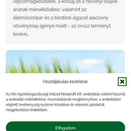
repcemagkészletek, a kőolaj és a növényi olajok
árának mérséklődése, valamint az
élelmiszeripar és a biodízel-ágazat alacsony
növényiolaj-igénye miatt – az orosz terményt
kivéve…
Hozzájárulás kezelése
Az AKI Agrárközgazdasági Intézet Nonprofit Kft. weboldala sütiket használ
a weboldal működtetése, használatának megkönnyítése, a weboldalon
végzett tevékenység nyomon követése és releváns ajánlatok
megjelenítése érdekében.
Tovább csökkent a búza világpiaci ára
Elfogadom