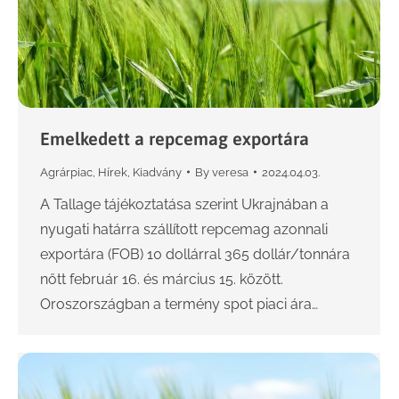
Emelkedett a repcemag exportára
Agrárpiac
,
Hírek
,
Kiadvány
By
veresa
2024.04.03.
A Tallage tájékoztatása szerint Ukrajnában a
nyugati határra szállított repcemag azonnali
exportára (FOB) 10 dollárral 365 dollár/tonnára
nőtt február 16. és március 15. között.
Oroszországban a termény spot piaci ára…