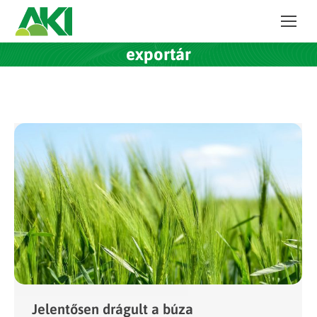
exportár
Jelentősen drágult a búza