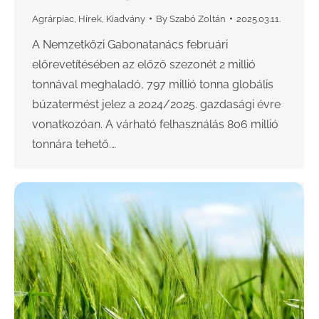
Agrárpiac
,
Hírek
,
Kiadvány
By
Szabó Zoltán
2025.03.11.
A Nemzetközi Gabonatanács februári
előrevetítésében az előző szezonét 2 millió
tonnával meghaladó, 797 millió tonna globális
búzatermést jelez a 2024/2025. gazdasági évre
vonatkozóan. A várható felhasználás 806 millió
tonnára tehető.…