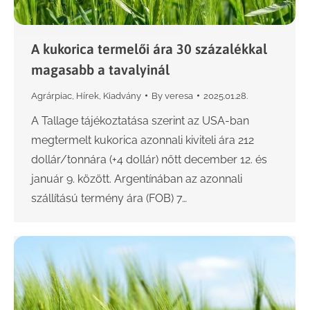
A kukorica termelői ára 30 százalékkal
magasabb a tavalyinál
Agrárpiac
,
Hírek
,
Kiadvány
By
veresa
2025.01.28.
A Tallage tájékoztatása szerint az USA-ban
megtermelt kukorica azonnali kiviteli ára 212
dollár/tonnára (+4 dollár) nőtt december 12. és
január 9. között. Argentínában az azonnali
szállítású termény ára (FOB) 7…