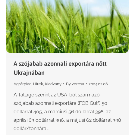
A szójabab azonnali exportára nőtt
Ukrajnában
Agrárpiac
,
Hírek
,
Kiadvány
By
veresa
2024.02.06.
A Tallage szerint az USA-ból származó
szójabab azonnali exportára (FOB Gulf) 50
dollárral 405, a márciusi 56 dollárral 398, az
áprilisi 63 dollárral 396, a májusi 62 dollárral 398
dollár/tonnára…