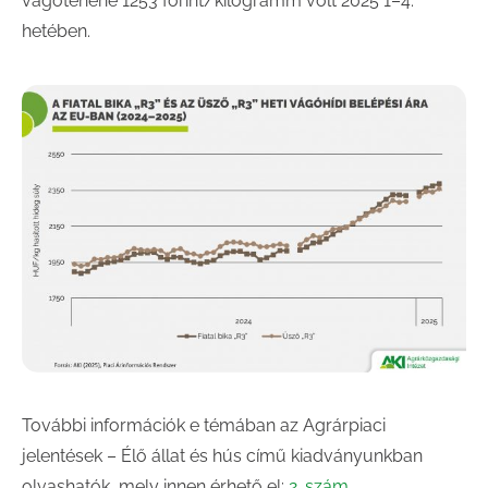
vágótehéné 1253 forint/kilogramm volt 2025 1–4.
hetében.
További információk e témában az Agrárpiaci
jelentések – Élő állat és hús című kiadványunkban
olvashatók, mely innen érhető el:
2. szám
.