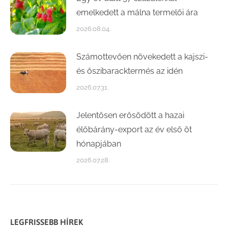
emelkedett a málna termelői ára
2026.08.04.
Számottevően növekedett a kajszi-
és őszibaracktermés az idén
2026.07.31.
Jelentősen erősödött a hazai
élőbárány-export az év első öt
hónapjában
2026.07.28.
LEGFRISSEBB HÍREK