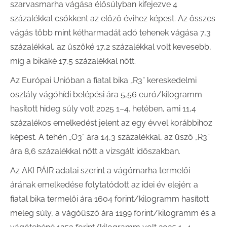
szarvasmarha vágása élősúlyban kifejezve 4
százalékkal csökkent az előző évihez képest. Az összes
vágás több mint kétharmadát adó tehenek vágása 7,3
százalékkal, az üszőké 17,2 százalékkal volt kevesebb,
míg a bikáké 17,5 százalékkal nőtt.
Az Európai Unióban a fiatal bika „R3” kereskedelmi
osztály vágóhídi belépési ára 5,56 euró/kilogramm
hasított hideg súly volt 2025 1–4. hetében, ami 11,4
százalékos emelkedést jelent az egy évvel korábbihoz
képest. A tehén „O3” ára 14,3 százalékkal, az üsző „R3”
ára 8,6 százalékkal nőtt a vizsgált időszakban.
Az AKI PÁIR adatai szerint a vágómarha termelői
árának emelkedése folytatódott az idei év elején: a
fiatal bika termelői ára 1604 forint/kilogramm hasított
meleg súly, a vágóüsző ára 1199 forint/kilogramm és a