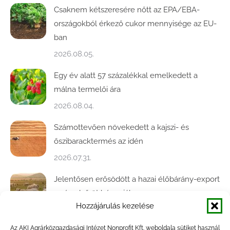
Csaknem kétszeresére nőtt az EPA/EBA-
országokból érkező cukor mennyisége az EU-
ban
2026.08.05.
Egy év alatt 57 százalékkal emelkedett a
málna termelői ára
2026.08.04.
Számottevően növekedett a kajszi- és
őszibaracktermés az idén
2026.07.31.
Jelentősen erősödött a hazai élőbárány-export
az év első öt hónapjában
Hozzájárulás kezelése
2026.07.28.
Az AKI Agrárközgazdasági Intézet Nonprofit Kft. weboldala sütiket használ