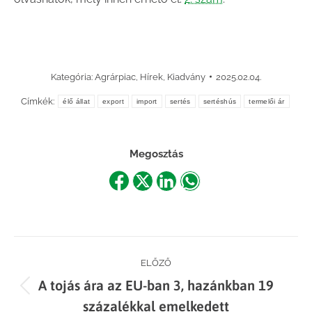
Kategória:
Agrárpiac
,
Hírek
,
Kiadvány
2025.02.04.
Címkék:
élő állat
export
import
sertés
sertéshús
termelői ár
Megosztás
Share
Share
Share
Share
on
on
on
on
Facebook
X
LinkedIn
WhatsApp
Post
ELŐZŐ
A tojás ára az EU-ban 3, hazánkban 19
navigation
Previous
százalékkal emelkedett