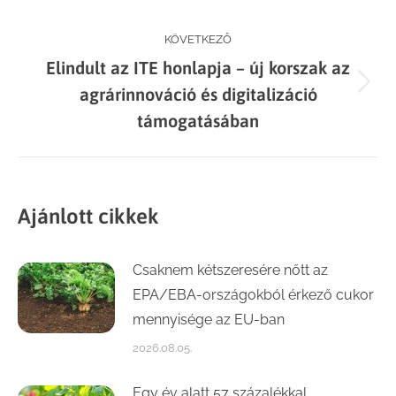
post:
KÖVETKEZŐ
Elindult az ITE honlapja – új korszak az
Next
agrárinnováció és digitalizáció
post:
támogatásában
Ajánlott cikkek
Csaknem kétszeresére nőtt az
EPA/EBA-országokból érkező cukor
mennyisége az EU-ban
2026.08.05.
Egy év alatt 57 százalékkal