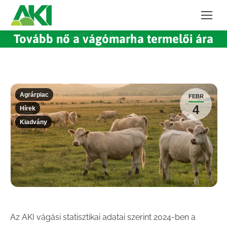
Tovább nő a vágómarha termelői ára
Agrárpiac
FEBR
4
Hírek
Kiadvány
Az AKI vágási statisztikai adatai szerint 2024-ben a