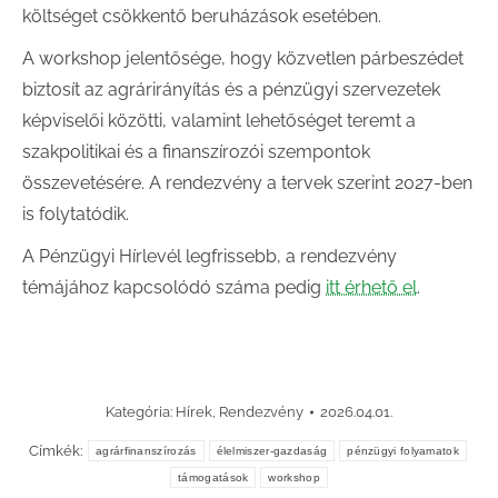
költséget csökkentő beruházások esetében.
A workshop jelentősége, hogy közvetlen párbeszédet
biztosít az agrárirányítás és a pénzügyi szervezetek
képviselői közötti, valamint lehetőséget teremt a
szakpolitikai és a finanszírozói szempontok
összevetésére. A rendezvény a tervek szerint 2027-ben
is folytatódik.
A Pénzügyi Hírlevél legfrissebb, a rendezvény
témájához kapcsolódó száma pedig
itt érhető el
.
Kategória:
Hírek
,
Rendezvény
2026.04.01.
Címkék:
agrárfinanszírozás
élelmiszer-gazdaság
pénzügyi folyamatok
támogatások
workshop