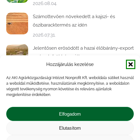
2026.08.04.
Számottevően növekedett a kajszi- és
őszibaracktermés az idén
2026.07.31.
Jelentősen erősödött a hazai élőbárány-export
az év első öt hónapjában
Hozzájárulás kezelése
2026.07.28.
Az AKI Agrárközgazdasági Intézet Nonprofit Kft. weboldala sütiket használ
Közel ötödével bővült a baromfivágás
a weboldal működtetése, használatának megkönnyítése, a weboldalon
Magyarországon
végzett tevékenység nyomon követése és releváns ajánlatok
megjelenítése érdekében.
2026.07.28.
A végéhez közelít az őszi búza betakarítása
Elfogadom
2026.07.21.
Elutasítom