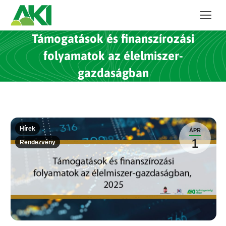
Támogatások és finanszírozási
folyamatok az élelmiszer-
gazdaságban
Hírek
ÁPR
1
Rendezvény