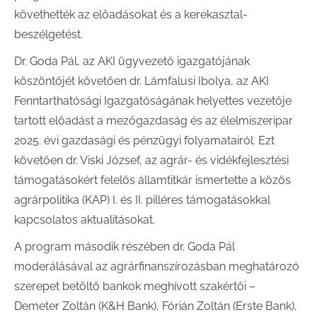
követhették az előadásokat és a kerekasztal-
beszélgetést.
Dr. Goda Pál, az AKI ügyvezető igazgatójának
köszöntőjét követően dr. Lámfalusi Ibolya, az AKI
Fenntarthatósági Igazgatóságának helyettes vezetője
tartott előadást a mezőgazdaság és az élelmiszeripar
2025. évi gazdasági és pénzügyi folyamatairól. Ezt
követően dr. Viski József, az agrár- és vidékfejlesztési
támogatásokért felelős államtitkár ismertette a közös
agrárpolitika (KAP) I. és II. pilléres támogatásokkal
kapcsolatos aktualitásokat.
A program második részében dr. Goda Pál
moderálásával az agrárfinanszírozásban meghatározó
szerepet betöltő bankok meghívott szakértői –
Demeter Zoltán (K&H Bank), Fórián Zoltán (Erste Bank),