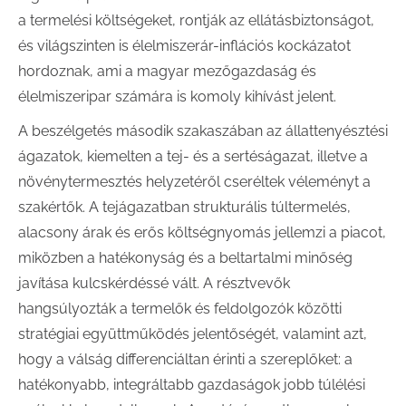
a termelési költségeket, rontják az ellátásbiztonságot,
és világszinten is élelmiszerár-inflációs kockázatot
hordoznak, ami a magyar mezőgazdaság és
élelmiszeripar számára is komoly kihívást jelent.
A beszélgetés második szakaszában az állattenyésztési
ágazatok, kiemelten a tej- és a sertéságazat, illetve a
növénytermesztés helyzetéről cseréltek véleményt a
szakértők. A tejágazatban strukturális túltermelés,
alacsony árak és erős költségnyomás jellemzi a piacot,
miközben a hatékonyság és a beltartalmi minőség
javítása kulcskérdéssé vált. A résztvevők
hangsúlyozták a termelők és feldolgozók közötti
stratégiai együttműködés jelentőségét, valamint azt,
hogy a válság differenciáltan érinti a szereplőket: a
hatékonyabb, integráltabb gazdaságok jobb túlélési