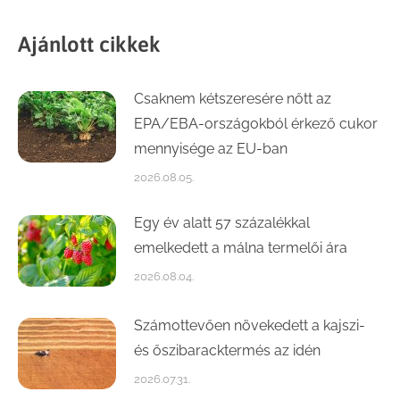
Ajánlott cikkek
Csaknem kétszeresére nőtt az
EPA/EBA-országokból érkező cukor
mennyisége az EU-ban
2026.08.05.
Egy év alatt 57 százalékkal
emelkedett a málna termelői ára
2026.08.04.
Számottevően növekedett a kajszi-
és őszibaracktermés az idén
2026.07.31.