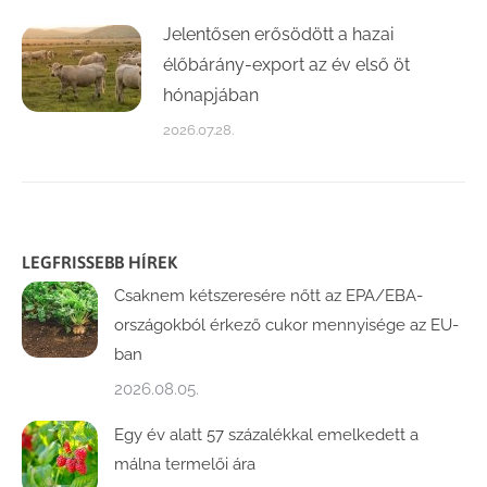
Jelentősen erősödött a hazai
élőbárány-export az év első öt
hónapjában
2026.07.28.
LEGFRISSEBB HÍREK
Csaknem kétszeresére nőtt az EPA/EBA-
országokból érkező cukor mennyisége az EU-
ban
2026.08.05.
Egy év alatt 57 százalékkal emelkedett a
málna termelői ára