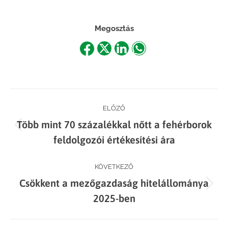
Megosztás
Share
Share
Share
Share
on
on
on
on
Facebook
X
LinkedIn
WhatsApp
Post
ELŐZŐ
Több mint 70 százalékkal nőtt a fehérborok
navigation
Previous
feldolgozói értékesítési ára
post:
KÖVETKEZŐ
Csökkent a mezőgazdaság hitelállománya
Next
2025-ben
post: