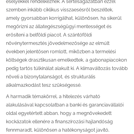
esélyekkel rendelkeznek. A sertéságazatban ezzel
szemben inkább ciklikus visszaesésről beszéltek,
amely gyorsabban korrigálhat, különösen, ha sikerül
megőrizni az állategészségügyi mentességet és
erősíteni a belföldi piacot. A szántóföldi
növénytermesztés jövedelmezősége az elmúlt
években jelentősen romlott, miközben a termelési
költségek drasztikusan emelkedtek, a gabonapiacokon
pedig tartós túlkínálat alakult ki. A klímaváltozás tovább
növeli a bizonytalanságot, és strukturális
alkalmazkodást tesz szükségessé.
A harmadik témakörrel, a hitelezés várható
alakulásával kapcsolatban a banki és garanciavállalói
oldal egyetértett abban, hogy a megnövekedett
kockázatok ellenére a finanszírozási hajlandóság
fennmaradt, különösen a hatékonyságot javító,