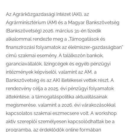
Az Agrárközgazdasági Intézet (AKI), az
Agrárminisztérium (AM) és a Magyar Bankszövetség
(Bankszövetség) 2026. március 31-én tizedik
alkalommal rendezte meg a „Támogatások és
finanszírozási folyamatok az élelmiszer-gazdaságban”
című szakmai esemény. A találkozón bankok,
garanciavállalók, lízingcégek és egyéb pénzügyi
intézmények képviselői, valamint az AM, a
Bankszövetség és az AKI illetékesei vettek részt. A
rendezvény célja a 2025. évi pénzügyi folyamatok
áttekintése, a támogatáspolitika aktualitásainak
megismerése, valamint a 2026. évi várakozásokkal
kapcsolatos szakmai eszmecsere volt. A workshop
aktív szereplői személyesen kapcsolódhattak be a
programba, az érdeklődők online formában