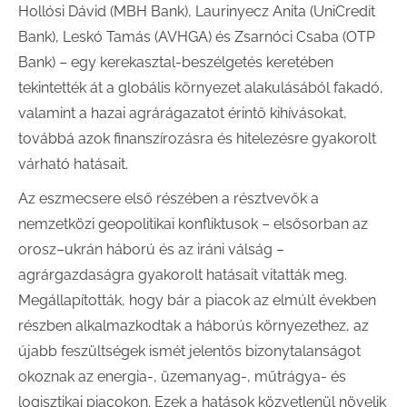
Hollósi Dávid (MBH Bank), Laurinyecz Anita (UniCredit
Bank), Leskó Tamás (AVHGA) és Zsarnóci Csaba (OTP
Bank) – egy kerekasztal-beszélgetés keretében
tekintették át a globális környezet alakulásából fakadó,
valamint a hazai agrárágazatot érintő kihívásokat,
továbbá azok finanszírozásra és hitelezésre gyakorolt
várható hatásait.
Az eszmecsere első részében a résztvevők a
nemzetközi geopolitikai konfliktusok – elsősorban az
orosz–ukrán háború és az iráni válság –
agrárgazdaságra gyakorolt hatásait vitatták meg.
Megállapították, hogy bár a piacok az elmúlt években
részben alkalmazkodtak a háborús környezethez, az
újabb feszültségek ismét jelentős bizonytalanságot
okoznak az energia-, üzemanyag-, műtrágya- és
logisztikai piacokon. Ezek a hatások közvetlenül növelik