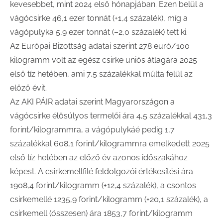
kevesebbet, mint 2024 első hónapjában. Ezen belül a
vágócsirke 46,1 ezer tonnát (+1,4 százalék), míg a
vágópulyka 5,9 ezer tonnát (–2,0 százalék) tett ki.
Az Európai Bizottság adatai szerint 278 euró/100
kilogramm volt az egész csirke uniós átlagára 2025
első tíz hetében, ami 7,5 százalékkal múlta felül az
előző évit.
Az AKI PÁIR adatai szerint Magyarországon a
vágócsirke élősúlyos termelői ára 4,5 százalékkal 431,3
forint/kilogrammra, a vágópulykáé pedig 1,7
százalékkal 608,1 forint/kilogrammra emelkedett 2025
első tíz hetében az előző év azonos időszakához
képest. A csirkemellfilé feldolgozói értékesítési ára
1908,4 forint/kilogramm (+12,4 százalék), a csontos
csirkemellé 1235,9 forint/kilogramm (+20,1 százalék), a
csirkemell (összesen) ára 1853,7 forint/kilogramm