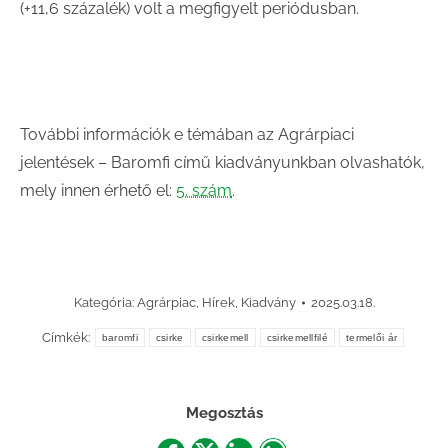
(+11,6 százalék) volt a megfigyelt periódusban.
További információk e témában az Agrárpiaci
jelentések – Baromfi című kiadványunkban olvashatók,
mely innen érhető el:
5. szám
.
Kategória:
Agrárpiac
,
Hírek
,
Kiadvány
2025.03.18.
Címkék:
baromfi
csirke
csirkemell
csirkemellfilé
termelői ár
Megosztás