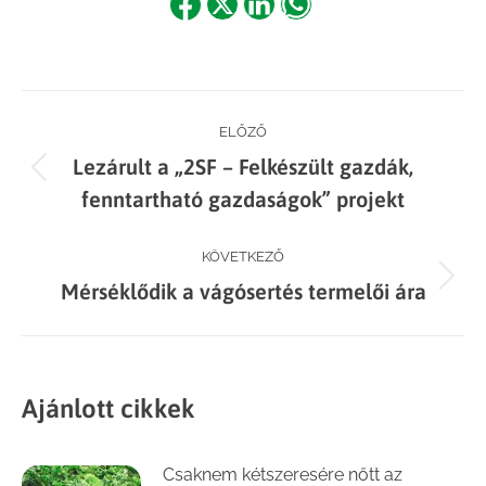
Share
Share
Share
Share
on
on
on
on
Facebook
X
LinkedIn
WhatsApp
Post
ELŐZŐ
Lezárult a „2SF – Felkészült gazdák,
navigation
Previous
fenntartható gazdaságok” projekt
post:
KÖVETKEZŐ
Next
Mérséklődik a vágósertés termelői ára
post:
Ajánlott cikkek
Csaknem kétszeresére nőtt az