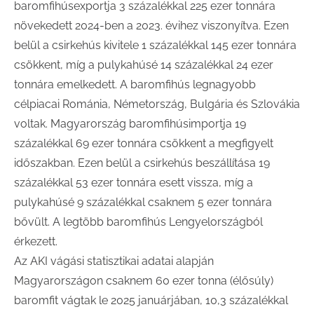
baromfihúsexportja 3 százalékkal 225 ezer tonnára
növekedett 2024-ben a 2023. évihez viszonyítva. Ezen
belül a csirkehús kivitele 1 százalékkal 145 ezer tonnára
csökkent, míg a pulykahúsé 14 százalékkal 24 ezer
tonnára emelkedett. A baromfihús legnagyobb
célpiacai Románia, Németország, Bulgária és Szlovákia
voltak. Magyarország baromfihúsimportja 19
százalékkal 69 ezer tonnára csökkent a megfigyelt
időszakban. Ezen belül a csirkehús beszállítása 19
százalékkal 53 ezer tonnára esett vissza, míg a
pulykahúsé 9 százalékkal csaknem 5 ezer tonnára
bővült. A legtöbb baromfihús Lengyelországból
érkezett.
Az AKI vágási statisztikai adatai alapján
Magyarországon csaknem 60 ezer tonna (élősúly)
baromfit vágtak le 2025 januárjában, 10,3 százalékkal