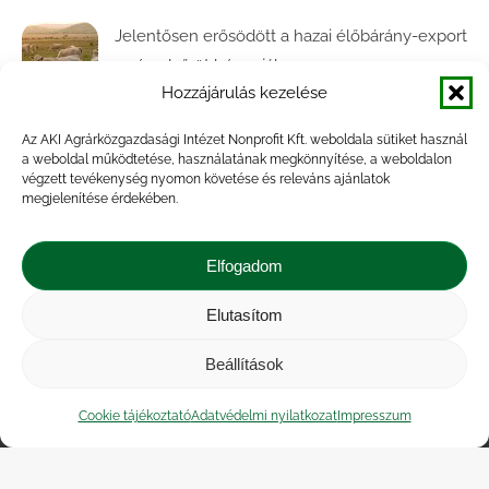
Jelentősen erősödött a hazai élőbárány-export
az év első öt hónapjában
Hozzájárulás kezelése
2026.07.28.
Az AKI Agrárközgazdasági Intézet Nonprofit Kft. weboldala sütiket használ
Közel ötödével bővült a baromfivágás
a weboldal működtetése, használatának megkönnyítése, a weboldalon
Magyarországon
végzett tevékenység nyomon követése és releváns ajánlatok
megjelenítése érdekében.
2026.07.28.
A végéhez közelít az őszi búza betakarítása
Elfogadom
2026.07.21.
Elutasítom
Beállítások
Impresszum
|
Kapcsolat
|
Jogi nyilatkozat
|
Közérdekű adatok
|
Adatvédelmi nyilatkozat
|
Cookie tájékoztató
Adatvédelmi nyilatkozat
Impresszum
Akadálymentesítési nyilatkozat
|
Cookie
tájékoztató