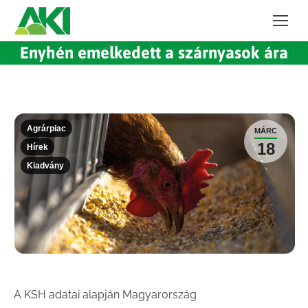
Enyhén emelkedett a szárnyasok ára
Agrárpiac
MÁRC
18
Hírek
Kiadvány
A KSH adatai alapján Magyarország