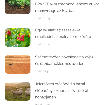
EPA/EBA-országokból érkező cukor
mennyisége az EU-ban
2026.08.05.
Egy év alatt 57 százalékkal
emelkedett a málna termelői ára
2026.08.04.
Számottevően növekedett a kajszi-
és őszibaracktermés az idén
2026.07.31.
Jelentősen erősödött a hazai
élőbárány-export az év első öt
hónapjában
2026.07.28.