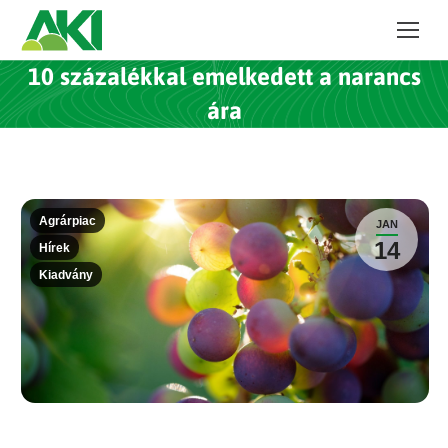
10 százalékkal emelkedett a narancs
ára
Agrárpiac
JAN
14
Hírek
Kiadvány