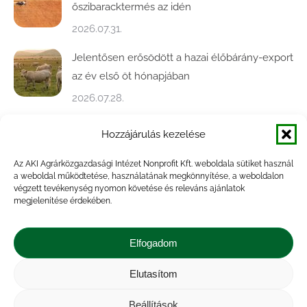
őszibaracktermés az idén
2026.07.31.
Jelentősen erősödött a hazai élőbárány-export
az év első öt hónapjában
2026.07.28.
Közel ötödével bővült a baromfivágás
Hozzájárulás kezelése
Magyarországon
Az AKI Agrárközgazdasági Intézet Nonprofit Kft. weboldala sütiket használ
2026.07.28.
a weboldal működtetése, használatának megkönnyítése, a weboldalon
végzett tevékenység nyomon követése és releváns ajánlatok
A végéhez közelít az őszi búza betakarítása
megjelenítése érdekében.
2026.07.21.
Elfogadom
Elutasítom
Impresszum
|
Kapcsolat
|
Jogi nyilatkozat
|
Közérdekű adatok
|
Adatvédelmi nyilatkozat
|
Beállítások