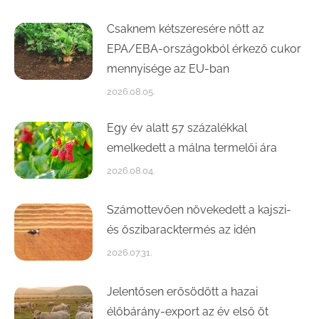
Csaknem kétszeresére nőtt az
EPA/EBA-országokból érkező cukor
mennyisége az EU-ban
2026.08.05.
Egy év alatt 57 százalékkal
emelkedett a málna termelői ára
2026.08.04.
Számottevően növekedett a kajszi-
és őszibaracktermés az idén
2026.07.31.
Jelentősen erősödött a hazai
élőbárány-export az év első öt