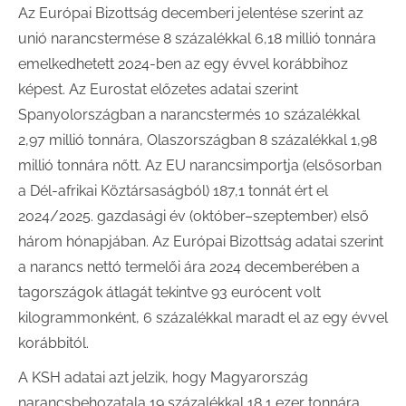
Az Európai Bizottság decemberi jelentése szerint az
unió narancstermése 8 százalékkal 6,18 millió tonnára
emelkedhetett 2024-ben az egy évvel korábbihoz
képest. Az Eurostat előzetes adatai szerint
Spanyolországban a narancstermés 10 százalékkal
2,97 millió tonnára, Olaszországban 8 százalékkal 1,98
millió tonnára nőtt. Az EU narancsimportja (elsősorban
a Dél-afrikai Köztársaságból) 187,1 tonnát ért el
2024/2025. gazdasági év (október–szeptember) első
három hónapjában. Az Európai Bizottság adatai szerint
a narancs nettó termelői ára 2024 decemberében a
tagországok átlagát tekintve 93 eurócent volt
kilogrammonként, 6 százalékkal maradt el az egy évvel
korábbitól.
A KSH adatai azt jelzik, hogy Magyarország
narancsbehozatala 19 százalékkal 18,1 ezer tonnára