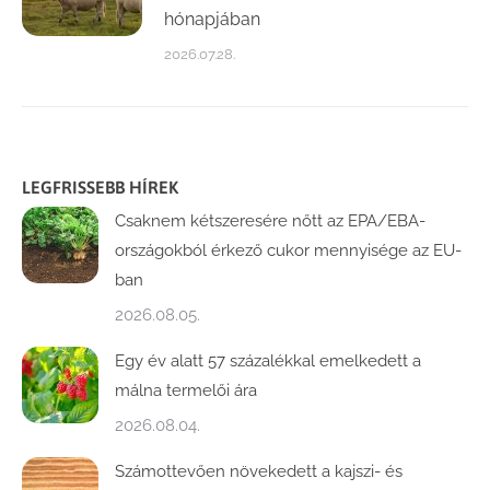
hónapjában
2026.07.28.
LEGFRISSEBB HÍREK
Csaknem kétszeresére nőtt az EPA/EBA-
országokból érkező cukor mennyisége az EU-
ban
2026.08.05.
Egy év alatt 57 százalékkal emelkedett a
málna termelői ára
2026.08.04.
Számottevően növekedett a kajszi- és