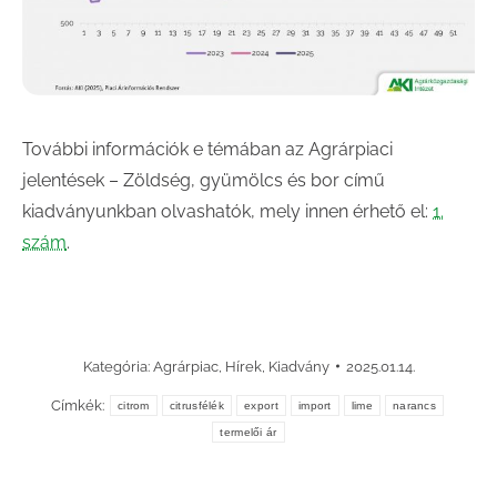
További információk e témában az Agrárpiaci
jelentések – Zöldség, gyümölcs és bor című
kiadványunkban olvashatók, mely innen érhető el:
1.
szám
.
Kategória:
Agrárpiac
,
Hírek
,
Kiadvány
2025.01.14.
Címkék:
citrom
citrusfélék
export
import
lime
narancs
termelői ár