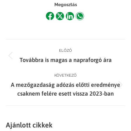
Megosztás
Share
Share
Share
Share
on
on
on
on
Facebook
X
LinkedIn
WhatsApp
Post
ELŐZŐ
Previous
Továbbra is magas a napraforgó ára
navigation
post:
KÖVETKEZŐ
A mezőgazdaság adózás előtti eredménye
Next
csaknem felére esett vissza 2023-ban
post:
Ajánlott cikkek