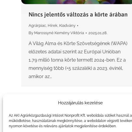
Nincs jelentős változás a körte árában
Agrárpiac
,
Hírek
,
Kiadvány
By
Marossyné Kemény Viktória
2025.01.28.
A Világ Alma és Körte Szövetségének (WAPA)
előzetes adatai szerint az Európai Unióban
1,79 millió tonna körte termett 2024-ben. Ez a
mennyiség több (+5 százalék) a 2023. évinél,
amikor az…
Hozzájárulás kezelése
Az AKI Agrárközgazdasági Intézet Nonprofit Kft. weboldala sütiket használ 
működtetése, használatának megkönnyítése, a weboldalon végzett tevéke
nyomon követése és releváns ajánlatok megjelenítése érdekében.