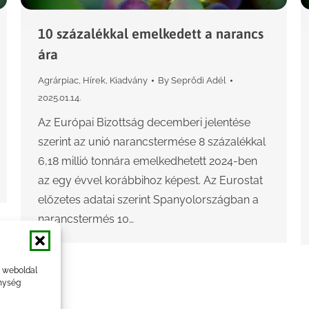
10 százalékkal emelkedett a narancs
ára
Agrárpiac
,
Hírek
,
Kiadvány
By
Seprődi Adél
2025.01.14.
Az Európai Bizottság decemberi jelentése
szerint az unió narancstermése 8 százalékkal
6,18 millió tonnára emelkedhetett 2024-ben
az egy évvel korábbihoz képest. Az Eurostat
előzetes adatai szerint Spanyolországban a
narancstermés 10…
a weboldal
nység