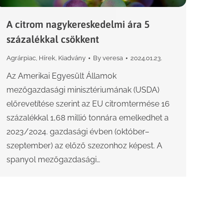
A citrom nagykereskedelmi ára 5
százalékkal csökkent
Agrárpiac
,
Hírek
,
Kiadvány
By
veresa
2024.01.23.
Az Amerikai Egyesült Államok
mezőgazdasági minisztériumának (USDA)
előrevetítése szerint az EU citromtermése 16
százalékkal 1,68 millió tonnára emelkedhet a
2023/2024. gazdasági évben (október–
szeptember) az előző szezonhoz képest. A
spanyol mezőgazdasági…