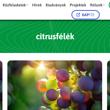
Közfeladatok
Hírek
Kiadványok
Projektek
Rólunk
KAP
ITE
citrusfélék