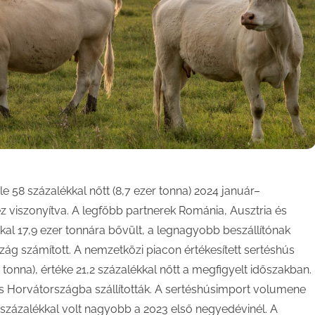
e 58 százalékkal nőtt (8,7 ezer tonna) 2024 január–
 viszonyítva. A legfőbb partnerek Románia, Ausztria és
kkal 17,9 ezer tonnára bővült, a legnagyobb beszállítónak
g számított. A nemzetközi piacon értékesített sertéshús
tonna), értéke 21,2 százalékkal nőtt a megfigyelt időszakban.
 Horvátországba szállították. A sertéshúsimport volumene
,6 százalékkal volt nagyobb a 2023 első negyedévinél. A