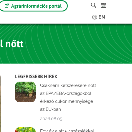
Agrárinformációs portál
EN
l nőtt
LEGFRISSEBB HÍREK
Csaknem kétszeresére nőtt
az EPA/EBA-országokból
érkező cukor mennyisége
az EU-ban
2026.08.05.
Egy év alatt 57 százalékkal