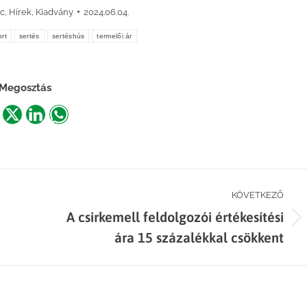
ac
,
Hírek
,
Kiadvány
2024.06.04.
rt
sertés
sertéshús
termelői ár
Megosztás
are
Share
Share
Share
n
on
on
on
acebook
X
LinkedIn
WhatsApp
KÖVETKEZŐ
A csirkemell feldolgozói értékesítési
Next
ára 15 százalékkal csökkent
post: