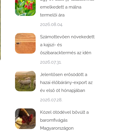
emelkedett a málna
termelői ára
2026.08.04.
Számottevően növekedett
a kajszi- és
őszibaracktermés az idén
2026.07.31.
Jelentősen erősödött a
hazai élőbárány-export az
év első öt hónapjában
2026.07.28.
Közel ötödével bővült a
baromfivágás
Magyarországon