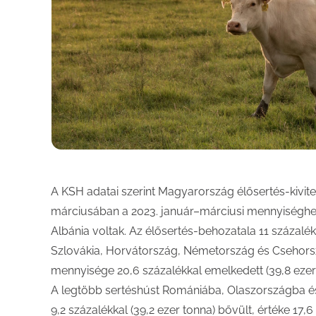
A KSH adatai szerint Magyarország élősertés-kivitel
márciusában a 2023. január–márciusi mennyiséghez
Albánia voltak. Az élősertés-behozatala 11 százalé
Szlovákia, Horvátország, Németország és Csehorszá
mennyisége 20,6 százalékkal emelkedett (39,8 ezer 
A legtöbb sertéshúst Romániába, Olaszországba és
9,2 százalékkal (39,2 ezer tonna) bővült, értéke 17