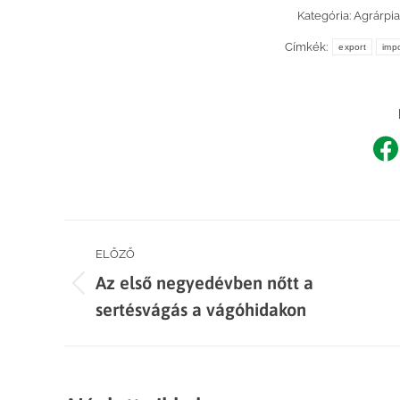
Kategória:
Agrárpi
Címkék:
export
impo
Sh
o
F
Post
ELŐZŐ
Az első negyedévben nőtt a
navigation
Previous
sertésvágás a vágóhidakon
post: