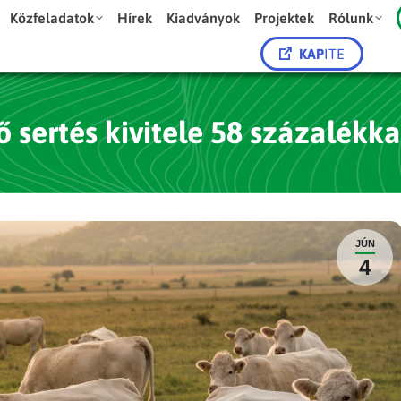
Közfeladatok
Hírek
Kiadványok
Projektek
Rólunk
KAP
ITE
ő sertés kivitele 58 százalékka
JÚN
4