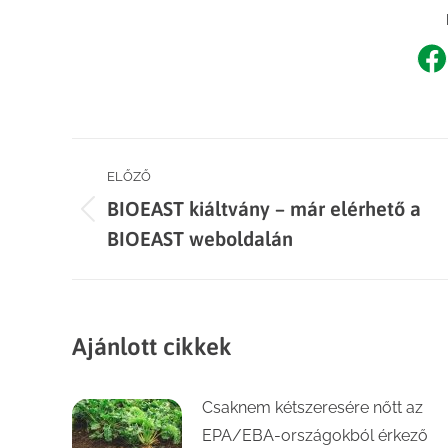
Sh
o
F
Post
ELŐZŐ
BIOEAST kiáltvány – már elérhető a
navigation
Previous
BIOEAST weboldalán
post:
Ajánlott cikkek
Csaknem kétszeresére nőtt az
EPA/EBA-országokból érkező