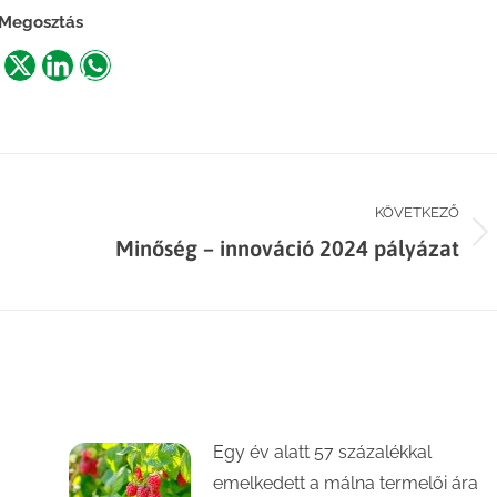
Megosztás
are
Share
Share
Share
n
on
on
on
acebook
X
LinkedIn
WhatsApp
KÖVETKEZŐ
Next
Minőség – innováció 2024 pályázat
post:
Egy év alatt 57 százalékkal
emelkedett a málna termelői ára