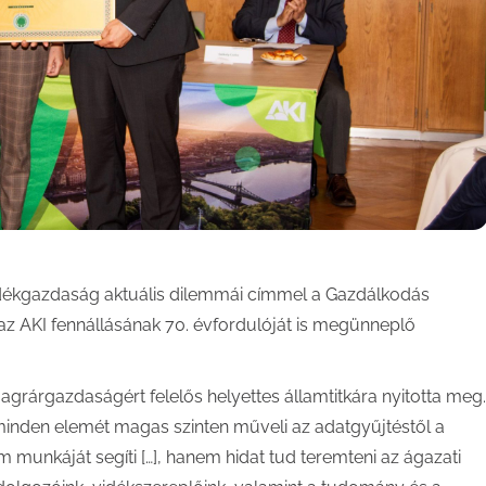
idékgazdaság aktuális dilemmái címmel a Gazdálkodás
az AKI fennállásának 70. évfordulóját is megünneplő
grárgazdaságért felelős helyettes államtitkára nyitotta meg.
minden elemét magas szinten műveli az adatgyűjtéstől a
m munkáját segíti […], hanem hidat tud teremteni az ágazati