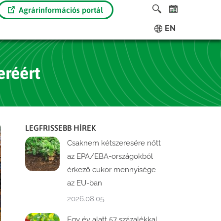
Agrárinformációs portál
EN
eréért
LEGFRISSEBB HÍREK
Csaknem kétszeresére nőtt
az EPA/EBA-országokból
érkező cukor mennyisége
az EU-ban
2026.08.05.
Egy év alatt 57 százalékkal