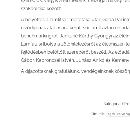
szereplők, vagyis a termelőink, mezőgazdasági fel
szakpolitika között”.
A helyettes államtitkár méltatása után Goda Pál in
nívódíjainak átadására került sor, amit aztán előa
benchmarkingról, Jankuné Kürthy Gyöngyi az élelmis
Lámfalusi Ibolya a zöldhitelezésről az élelmiszer-ter
fejlődésben betöltött szerepéről beszélt. Az előa
Gábor, Kapronczai István, Juhász Anikó és Kemény G
A díjazottaknak gratulálunk, vendégeinknek köszön
Kategória:
Híre
Címkék:
agrár- és vidé