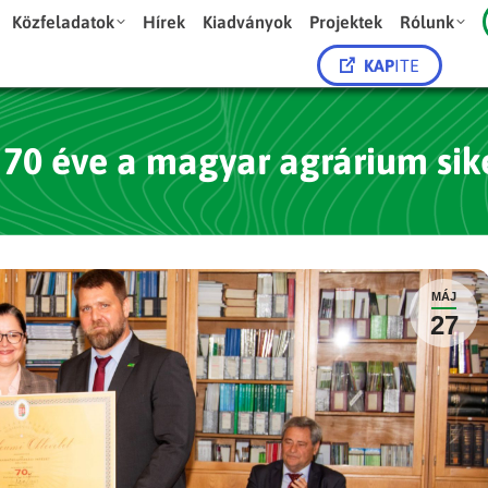
Közfeladatok
Hírek
Kiadványok
Projektek
Rólunk
KAP
ITE
 70 éve a magyar agrárium sik
MÁJ
27