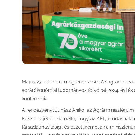
Május 23-án került megrendezésre Az agrár- és v
agrárökonómiai tudományos folyóirat 2024. évi és 
konferencia.
A rendezvényt Juhász Anikó, az Agrárminisztérium a
Köszöntőjében kiemelte, hogy az AKI „a tudásnak 
társadalmasításig”, és ezzel „nemcsak a minisztériu