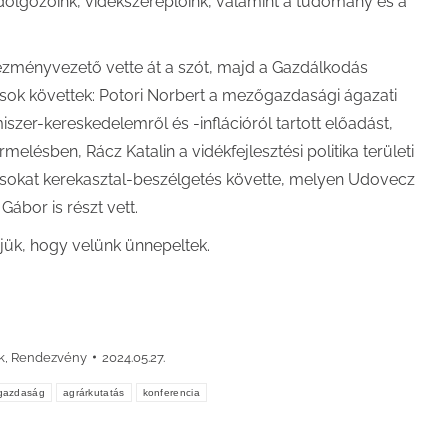
dolgozóink, vidékszereplőink, valamint a tudomány és a
tézményvezető vette át a szót, majd a Gazdálkodás
dások követtek: Potori Norbert a mezőgazdasági ágazati
zer-kereskedelemről és -inflációról tartott előadást,
melésben, Rácz Katalin a vidékfejlesztési politika területi
dásokat kerekasztal-beszélgetés követte, melyen Udovecz
ábor is részt vett.
jük, hogy velünk ünnepeltek.
k
,
Rendezvény
2024.05.27.
kgazdaság
agrárkutatás
konferencia