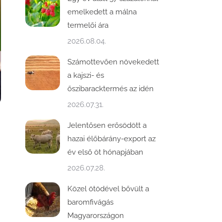
emelkedett a málna
termelői ára
2026.08.04.
Számottevően növekedett
a kajszi- és
őszibaracktermés az idén
2026.07.31.
Jelentősen erősödött a
hazai élőbárány-export az
év első öt hónapjában
2026.07.28.
Közel ötödével bővült a
baromfivágás
Magyarországon