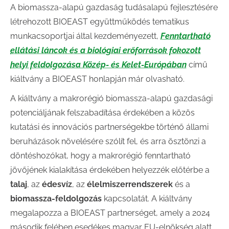
A biomassza-alapú gazdaság tudásalapú fejlesztésére
létrehozott BIOEAST együttműködés tematikus
munkacsoportjai által kezdeményezett,
Fenntartható
ellátási láncok és a biológiai erőforrások fokozott
helyi feldolgozása Közép- és Kelet-Európában
című
kiáltvány a BIOEAST honlapján már olvasható.
A kiáltvány a makrorégió biomassza-alapú gazdasági
potenciáljának felszabadítása érdekében a közös
kutatási és innovációs partnerségekbe történő állami
beruházások növelésére szólít fel, és arra ösztönzi a
döntéshozókat, hogy a makrorégió fenntartható
jövőjének kialakítása érdekében helyezzék előtérbe a
talaj
, az
édesvíz
, az
élelmiszerrendszerek
és a
biomassza-feldolgozás
kapcsolatát. A kiáltvány
megalapozza a BIOEAST partnerséget, amely a 2024
második felében esedékes magyar EU-elnökség alatt