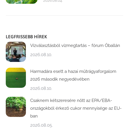
2026.08.04.
LEGFRISSEBB HÍREK
Vízválasztásból vízmegtartás – fórum Óballán
2026.08.10.
Harmadára esett a hazai műtrágyaforgalom
2026 második negyedévében
2026.08.10.
Csaknem kétszeresére nőtt az EPA/EBA-
országokból érkező cukor mennyisége az EU-
ban
2026.08.05.