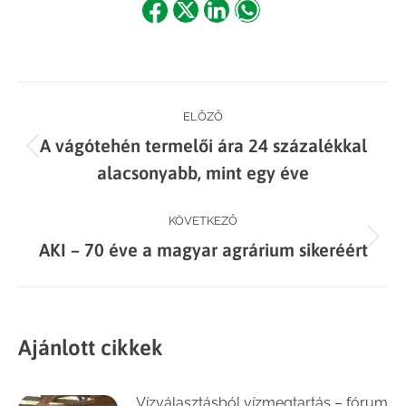
Share
Share
Share
Share
on
on
on
on
Facebook
X
LinkedIn
WhatsApp
Post
ELŐZŐ
A vágótehén termelői ára 24 százalékkal
navigation
Previous
alacsonyabb, mint egy éve
post:
KÖVETKEZŐ
Next
AKI – 70 éve a magyar agrárium sikeréért
post:
Ajánlott cikkek
Vízválasztásból vízmegtartás – fórum