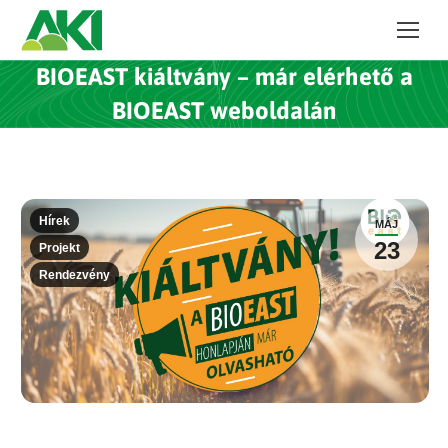
BIOEAST kiáltvány – már elérhető a
BIOEAST weboldalán
Hírek
MÁJ
23
Projekt
Rendezvény