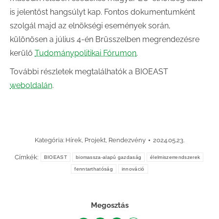
is jelentőst hangsúlyt kap. Fontos dokumentumként
szolgál majd az elnökségi események során,
különösen a július 4-én Brüsszelben megrendezésre
kerülő
Tudománypolitikai Fórumon
.
További részletek megtalálhatók a BIOEAST
weboldalán
.
Kategória:
Hírek
,
Projekt
,
Rendezvény
2024.05.23.
Címkék:
BIOEAST
biomassza-alapú gazdaság
élelmiszerrendszerek
fenntarthatóság
innováció
Megosztás