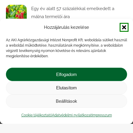
Egy év alatt 57 százalékkal emelkedett a
málna termelői ára
2026.08.04.
Hozzájárulás kezelése
Számottevően növekedett a kajszi- és
Az AKI Agrárközgazdasági Intézet Nonprofit Kft. weboldala sütiket használ
a weboldal működtetése, használatának megkönnyítése, a weboldalon
őszibaracktermés az idén
végzett tevékenység nyomon követése és releváns ajánlatok
2026.07.31.
megjelenítése érdekében.
Jelentősen erősödött a hazai élőbárány-export
Elfogadom
az év első öt hónapjában
2026.07.28.
Elutasítom
Beállítások
Impresszum
|
Kapcsolat
|
Jogi nyilatkozat
|
Közérdekű adatok
|
Adatvédelmi nyilatkozat
|
Cookie tájékoztató
Adatvédelmi nyilatkozat
Impresszum
Akadálymentesítési nyilatkozat
|
Cookie
tájékoztató