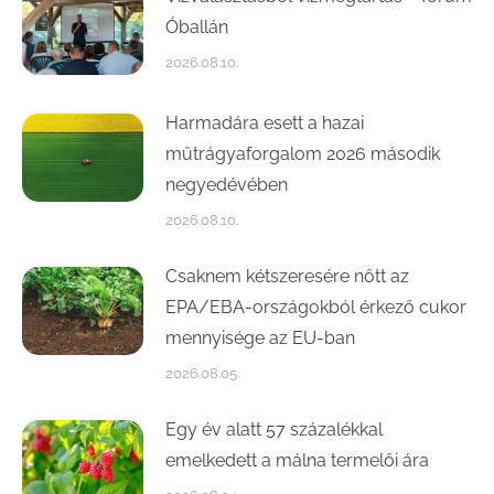
Óballán
2026.08.10.
Harmadára esett a hazai
műtrágyaforgalom 2026 második
negyedévében
2026.08.10.
Csaknem kétszeresére nőtt az
EPA/EBA-országokból érkező cukor
mennyisége az EU-ban
2026.08.05.
Egy év alatt 57 százalékkal
emelkedett a málna termelői ára