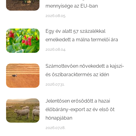
mennyisége az EU-ban
2026.08.05.
Egy év alatt 57 százalékkal
emelkedett a málna termelői ára
2026.08.04.
Számottevően növekedett a kajszi-
és őszibaracktermés az idén
2026.07.31.
Jelentősen erősödött a hazai
élőbárány-export az év első öt
hónapjában
2026.07.28.