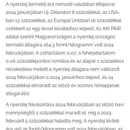
A nyerstej termelői ára nemzeti valutában kifejezve
2024 januárjában Új-Zélandon 8 százalékkal, az USA-
ban 13 százalékkal, az Európai Unióban 16 százalékkal
csökkent az egy évvel korábbihoz képest. Az AKI PÁIR
adatai szerint Magyarországon a nyerstej országos
termelői átlagára 164,3 forint/kilogramm volt 2024
februárjában. A zsírtartalom 0,07, a fehérjetartalom
0,06 százalékpontos romlása és az alapár 1 százalékos
növekedése mellett a nyerstej átlagára nem változott
2024 februárjában a 2024. januárihoz képest, és 24
százalékkal elmaradt az előző év azonos hónapjának
átlagárától.
A nyerstej felvásárlása 2024 februárjában az előző havi
mennyiségtől 2 százalékkal maradt el, míg a 2023.
februárit 5 százalékkal haladta meg. A nyerstej kiviteli
ára 156,25 forint/kilogramm volt 2024 februárjában, az