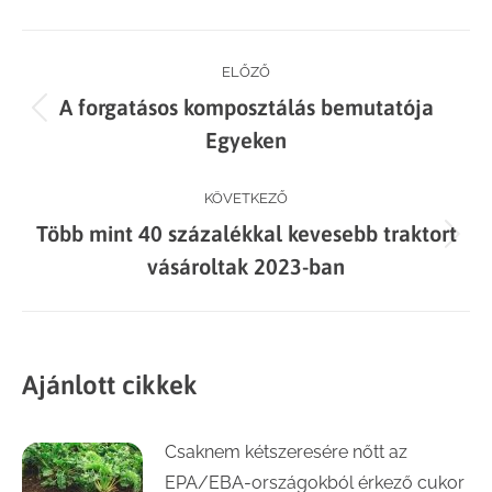
Facebook
X
LinkedIn
WhatsApp
Post
ELŐZŐ
A forgatásos komposztálás bemutatója
navigation
Previous
Egyeken
post:
KÖVETKEZŐ
Több mint 40 százalékkal kevesebb traktort
Next
vásároltak 2023-ban
post:
Ajánlott cikkek
Csaknem kétszeresére nőtt az
EPA/EBA-országokból érkező cukor