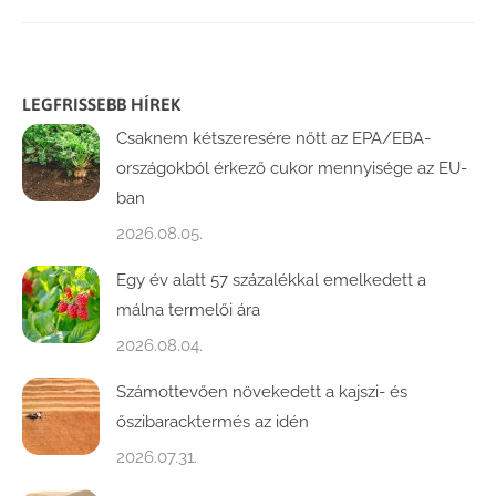
LEGFRISSEBB HÍREK
Csaknem kétszeresére nőtt az EPA/EBA-
országokból érkező cukor mennyisége az EU-
ban
2026.08.05.
Egy év alatt 57 százalékkal emelkedett a
málna termelői ára
2026.08.04.
Számottevően növekedett a kajszi- és
őszibaracktermés az idén
2026.07.31.