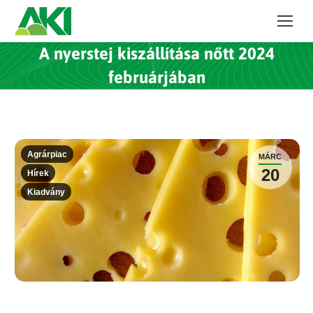
A nyerstej kiszállítása nőtt 2024
februárjában
Agrárpiac
MÁRC
20
Hírek
Kiadvány