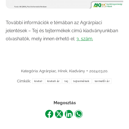
További információk e témában az Agrárpiaci
jelentések – Tej és tejtermékek című kiadványunkban
olvashatók, mely innen érhető el:
3. szám
.
Kategória:
Agrárpiac
,
Hírek
,
Kiadvány
2024.03.20.
Címkék:
kivitel
kiviteli ár
tej
tejtermékek
termelői ár
Megosztás
Share
Share
Share
Share
on
on
on
on