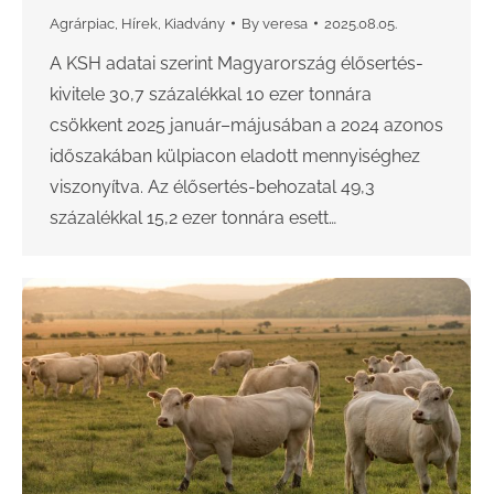
Agrárpiac
,
Hírek
,
Kiadvány
By
veresa
2025.08.05.
A KSH adatai szerint Magyarország élősertés-
kivitele 30,7 százalékkal 10 ezer tonnára
csökkent 2025 január–májusában a 2024 azonos
időszakában külpiacon eladott mennyiséghez
viszonyítva. Az élősertés-behozatal 49,3
százalékkal 15,2 ezer tonnára esett…