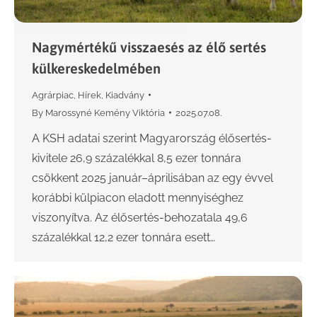
Nagymértékű visszaesés az élő sertés
külkereskedelmében
Agrárpiac
,
Hírek
,
Kiadvány
By
Marossyné Kemény Viktória
2025.07.08.
A KSH adatai szerint Magyarország élősertés-
kivitele 26,9 százalékkal 8,5 ezer tonnára
csökkent 2025 január–áprilisában az egy évvel
korábbi külpiacon eladott mennyiséghez
viszonyítva. Az élősertés-behozatala 49,6
százalékkal 12,2 ezer tonnára esett…