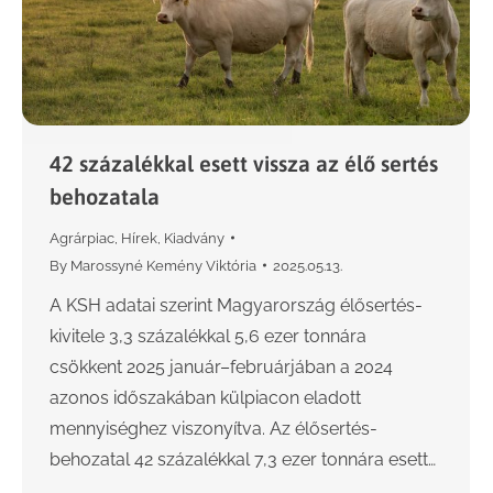
42 százalékkal esett vissza az élő sertés
behozatala
Agrárpiac
,
Hírek
,
Kiadvány
By
Marossyné Kemény Viktória
2025.05.13.
A KSH adatai szerint Magyarország élősertés-
kivitele 3,3 százalékkal 5,6 ezer tonnára
csökkent 2025 január–februárjában a 2024
azonos időszakában külpiacon eladott
mennyiséghez viszonyítva. Az élősertés-
behozatal 42 százalékkal 7,3 ezer tonnára esett…