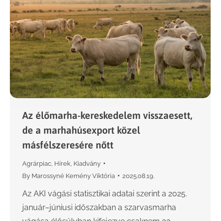
Az élőmarha-kereskedelem visszaesett,
de a marhahúsexport közel
másfélszeresére nőtt
Agrárpiac
,
Hírek
,
Kiadvány
By
Marossyné Kemény Viktória
2025.08.19.
Az AKI vágási statisztikai adatai szerint a 2025.
január–júniusi időszakban a szarvasmarha