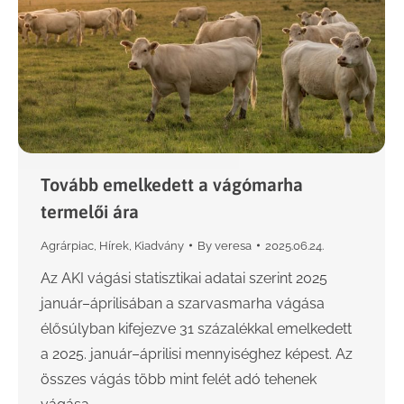
Tovább emelkedett a vágómarha
termelői ára
Agrárpiac
,
Hírek
,
Kiadvány
By
veresa
2025.06.24.
Az AKI vágási statisztikai adatai szerint 2025
január–áprilisában a szarvasmarha vágása
élősúlyban kifejezve 31 százalékkal emelkedett
a 2025. január–áprilisi mennyiséghez képest. Az
összes vágás több mint felét adó tehenek