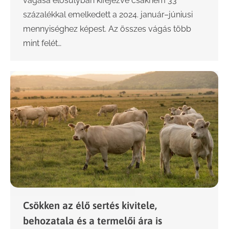
vágása élősúlyban kifejezve csaknem 33
százalékkal emelkedett a 2024. január–júniusi
mennyiséghez képest. Az összes vágás több
mint felét…
Csökken az élő sertés kivitele,
behozatala és a termelői ára is