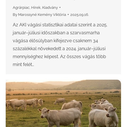
Agrárpiac
,
Hírek
,
Kiadvány
By
Marossyné Kemény Viktória
2025.09.16.
Az AKI vágási statisztikai adatai szerint a 2025.
január–júliusi időszakban a szarvasmarha
vágása élősúlyban kifejezve csaknem 34
százalékkal növekedett a 2024. január–júliusi
mennyiséghez képest. Az összes vágás több
mint felét…