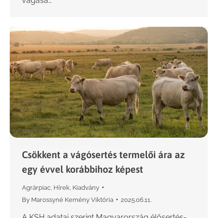
vágása…
Csökkent a vágósertés termelői ára az
egy évvel korábbihoz képest
Agrárpiac
,
Hírek
,
Kiadvány
By
Marossyné Kemény Viktória
2025.06.11.
A KSH adatai szerint Magyarország élősertés-