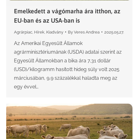
Emelkedett a vágómarha ára itthon, az
EU-ban és az USA-ban is
Agrárpiac
,
Hírek
,
Kiadvány
By
Veres Andrea
2025.05.27.
Az Amerikai Egyesült Államok
agrárminisztériumának (USDA) adatai szerint az
Egyesült Államokban a bika ára 7,31 dollár
(USD)/kilogramm hasított hideg súly volt 2025
márciusában, 9,9 százalékkal haladta meg az
egy évvel…