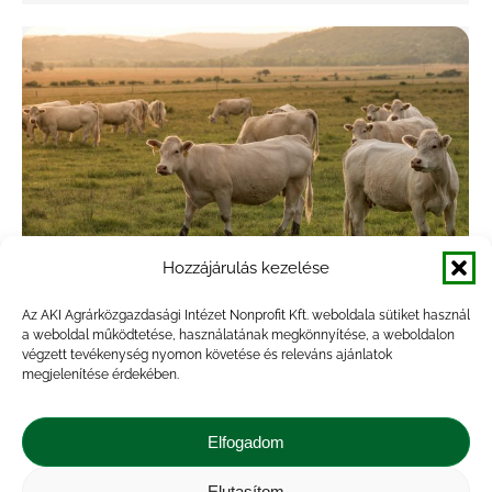
Hozzájárulás kezelése
Emelkedett a vágómarha termelői ára
Az AKI Agrárközgazdasági Intézet Nonprofit Kft. weboldala sütiket használ
a weboldal működtetése, használatának megkönnyítése, a weboldalon
2025 első 16 hetében
végzett tevékenység nyomon követése és releváns ajánlatok
megjelenítése érdekében.
Agrárpiac
,
Hírek
,
Kiadvány
By
Kriszta
2025.04.29.
Az AKI PÁIR adatai szerint emelkedtek a
Elfogadom
vágómarha termelői árai 2025 1–16. hetében.
Egy kilogramm hasított meleg súlyra vetítve a
Elutasítom