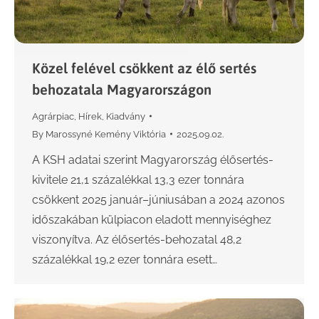
Közel felével csökkent az élő sertés
behozatala Magyarországon
Agrárpiac
,
Hírek
,
Kiadvány
By
Marossyné Kemény Viktória
2025.09.02.
A KSH adatai szerint Magyarország élősertés-
kivitele 21,1 százalékkal 13,3 ezer tonnára
csökkent 2025 január–júniusában a 2024 azonos
időszakában külpiacon eladott mennyiséghez
viszonyítva. Az élősertés-behozatal 48,2
százalékkal 19,2 ezer tonnára esett…