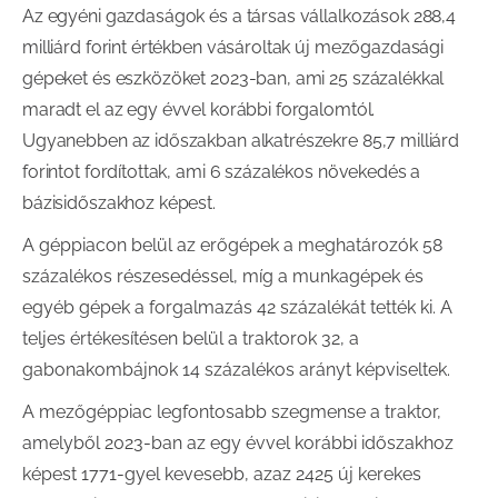
Az egyéni gazdaságok és a társas vállalkozások 288,4
milliárd forint értékben vásároltak új mezőgazdasági
gépeket és eszközöket 2023-ban, ami 25 százalékkal
maradt el az egy évvel korábbi forgalomtól.
Ugyanebben az időszakban alkatrészekre 85,7 milliárd
forintot fordítottak, ami 6 százalékos növekedés a
bázisidőszakhoz képest.
A géppiacon belül az erőgépek a meghatározók 58
százalékos részesedéssel, míg a munkagépek és
egyéb gépek a forgalmazás 42 százalékát tették ki. A
teljes értékesítésen belül a traktorok 32, a
gabonakombájnok 14 százalékos arányt képviseltek.
A mezőgéppiac legfontosabb szegmense a traktor,
amelyből 2023-ban az egy évvel korábbi időszakhoz
képest 1771-gyel kevesebb, azaz 2425 új kerekes