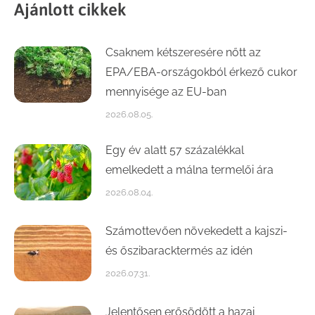
Ajánlott cikkek
Csaknem kétszeresére nőtt az
EPA/EBA-országokból érkező cukor
mennyisége az EU-ban
2026.08.05.
Egy év alatt 57 százalékkal
emelkedett a málna termelői ára
2026.08.04.
Számottevően növekedett a kajszi-
és őszibaracktermés az idén
2026.07.31.
Jelentősen erősödött a hazai