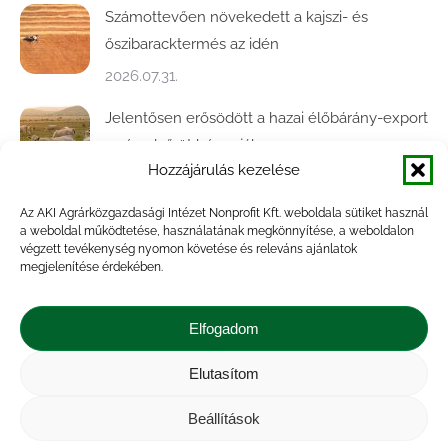
Számottevően növekedett a kajszi- és
őszibaracktermés az idén
2026.07.31.
Jelentősen erősödött a hazai élőbárány-export
az év első öt hónapjában
Hozzájárulás kezelése
2026.07.28.
Az AKI Agrárközgazdasági Intézet Nonprofit Kft. weboldala sütiket használ
Közel ötödével bővült a baromfivágás
a weboldal működtetése, használatának megkönnyítése, a weboldalon
Magyarországon
végzett tevékenység nyomon követése és releváns ajánlatok
megjelenítése érdekében.
2026.07.28.
A végéhez közelít az őszi búza betakarítása
Elfogadom
2026.07.21.
Elutasítom
Beállítások
Impresszum
|
Kapcsolat
|
Jogi nyilatkozat
|