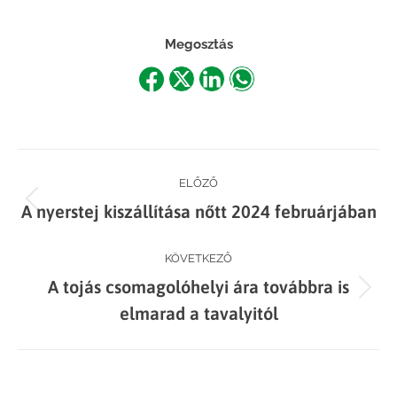
Megosztás
Share
Share
Share
Share
on
on
on
on
Facebook
X
LinkedIn
WhatsApp
Post
ELŐZŐ
Previous
A nyerstej kiszállítása nőtt 2024 februárjában
navigation
post:
KÖVETKEZŐ
A tojás csomagolóhelyi ára továbbra is
Next
elmarad a tavalyitól
post: