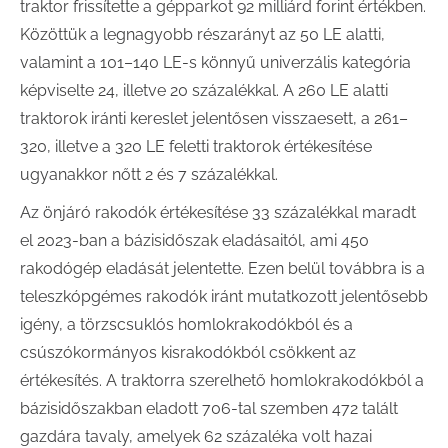
traktor frissítette a gépparkot 92 milliárd forint értékben.
Közöttük a legnagyobb részarányt az 50 LE alatti,
valamint a 101–140 LE-s könnyű univerzális kategória
képviselte 24, illetve 20 százalékkal. A 260 LE alatti
traktorok iránti kereslet jelentősen visszaesett, a 261–
320, illetve a 320 LE feletti traktorok értékesítése
ugyanakkor nőtt 2 és 7 százalékkal.
Az önjáró rakodók értékesítése 33 százalékkal maradt
el 2023-ban a bázisidőszak eladásaitól, ami 450
rakodógép eladását jelentette. Ezen belül továbbra is a
teleszkópgémes rakodók iránt mutatkozott jelentősebb
igény, a törzscsuklós homlokrakodókból és a
csúszókormányos kisrakodókból csökkent az
értékesítés. A traktorra szerelhető homlokrakodókból a
bázisidőszakban eladott 706-tal szemben 472 talált
gazdára tavaly, amelyek 62 százaléka volt hazai