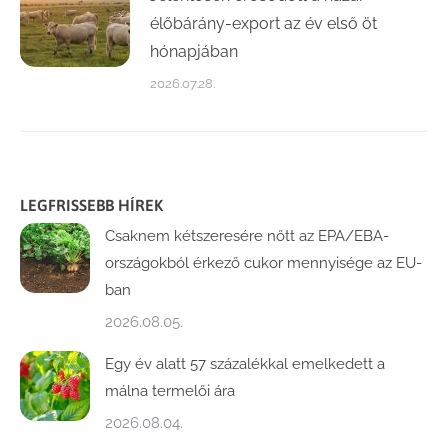
élőbárány-export az év első öt
hónapjában
2026.07.28.
LEGFRISSEBB HÍREK
Csaknem kétszeresére nőtt az EPA/EBA-
országokból érkező cukor mennyisége az EU-
ban
2026.08.05.
Egy év alatt 57 százalékkal emelkedett a
málna termelői ára
2026.08.04.