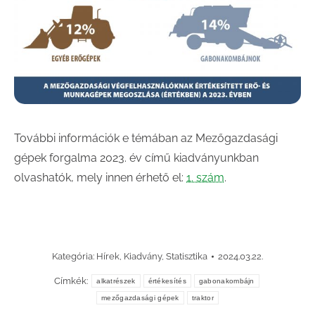
További információk e témában az Mezőgazdasági
gépek forgalma 2023. év című kiadványunkban
olvashatók, mely innen érhető el:
1. szám
.
Kategória:
Hírek
,
Kiadvány
,
Statisztika
2024.03.22.
Címkék:
alkatrészek
értékesítés
gabonakombájn
mezőgazdasági gépek
traktor