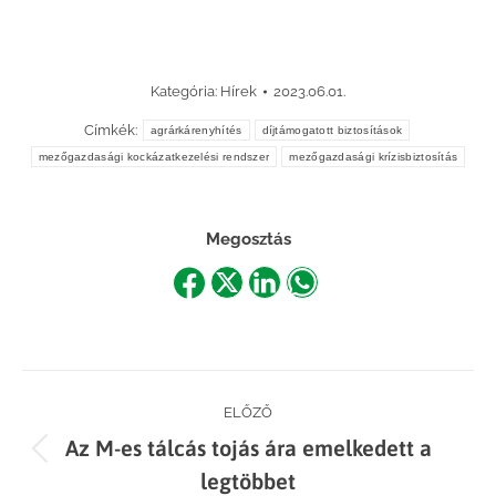
Kategória:
Hírek
2023.06.01.
Címkék:
agrárkárenyhítés
díjtámogatott biztosítások
mezőgazdasági kockázatkezelési rendszer
mezőgazdasági krízisbiztosítás
Megosztás
Share
Share
Share
Share
on
on
on
on
Facebook
X
LinkedIn
WhatsApp
Post
ELŐZŐ
Az M-es tálcás tojás ára emelkedett a
navigation
Previous
legtöbbet
post: