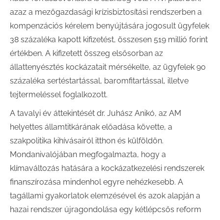
azaz a mezőgazdasági krízisbiztosítási rendszerben a
kompenzációs kérelem benyújtására jogosult ügyfelek
38 százaléka kapott kifizetést, összesen 519 millió forint
értékben. A kifizetett összeg elsősorban az
állattenyésztés kockázatait mérsékelte, az ügyfelek 90
százaléka sertéstartással, baromfitartással, illetve
tejtermeléssel foglalkozott.
A tavalyi év áttekintését dr. Juhász Anikó, az AM
helyettes államtitkárának előadása követte, a
szakpolitika kihívásairól itthon és külföldön.
Mondanivalójában megfogalmazta, hogy a
klímaváltozás hatására a kockázatkezelési rendszerek
finanszírozása mindenhol egyre nehézkesebb. A
tagállami gyakorlatok elemzésével és azok alapján a
hazai rendszer újragondolása egy kétlépcsős reform