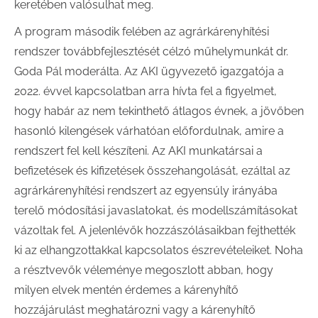
keretében valósulhat meg.
A program második felében az agrárkárenyhítési
rendszer továbbfejlesztését célzó műhelymunkát dr.
Goda Pál moderálta. Az AKI ügyvezető igazgatója a
2022. évvel kapcsolatban arra hívta fel a figyelmet,
hogy habár az nem tekinthető átlagos évnek, a jövőben
hasonló kilengések várhatóan előfordulnak, amire a
rendszert fel kell készíteni. Az AKI munkatársai a
befizetések és kifizetések összehangolását, ezáltal az
agrárkárenyhítési rendszert az egyensúly irányába
terelő módosítási javaslatokat, és modellszámításokat
vázoltak fel. A jelenlévők hozzászólásaikban fejthették
ki az elhangzottakkal kapcsolatos észrevételeiket. Noha
a résztvevők véleménye megoszlott abban, hogy
milyen elvek mentén érdemes a kárenyhítő
hozzájárulást meghatározni vagy a kárenyhítő