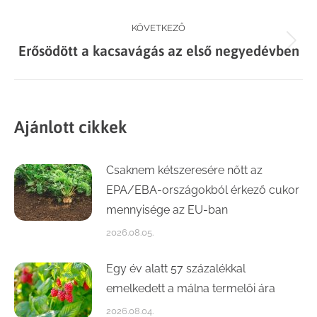
KÖVETKEZŐ
Next
Erősödött a kacsavágás az első negyedévben
post:
Ajánlott cikkek
Csaknem kétszeresére nőtt az
EPA/EBA-országokból érkező cukor
mennyisége az EU-ban
2026.08.05.
Egy év alatt 57 százalékkal
emelkedett a málna termelői ára
2026.08.04.