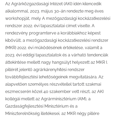
Az Agrárközgazdasági Intézet (AKI) idén kilencedik
alkalommal, 2023. május 30-án rendezte meg éves
workshopját, mely A mezőgazdasági kockázatkezelési
rendszer 2022. évi tapasztalatai címet viselte. A
rendezvény programterve a korábbiakhoz képest
kibővült, a mezőgazdasági kockázatkezelési rendszer
(MKR) 2022. évi működésének értékelése, valamit a
2023. évi eddigi tapasztalatok és a várható tendenciák
áttekintése mellett nagy hangsúlyt helyezett az MKR I.
pillérét jelentő agrárkárenyhítési rendszer
továbbfejlesztési lehetőségeinek megvitatására. Az
alapvetően személyes részvétellel tartott szakmai
eszmecserén közel 40 szakember vett részt, az AKI
kollégái mellett az Agrárminisztérium (AM), a
Gazdaságfejlesztési Minisztérium és a
Miniszterelnökség illetékesei, az MKR négy pillére