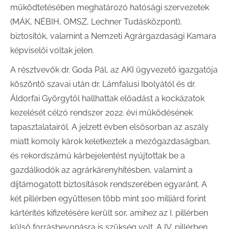
működtetésében meghatározó hatósági szervezetek
(MÁK, NÉBIH, OMSZ, Lechner Tudásközpont),
biztosítók, valamint a Nemzeti Agrárgazdasági Kamara
képviselői voltak jelen.
A résztvevők dr. Goda Pál, az AKI ügyvezető igazgatója
köszöntő szavai után dr. Lámfalusi Ibolyától és dr.
Áldorfai Györgytől hallhattak előadást a kockázatok
kezelését célzó rendszer 2022. évi működésének
tapasztalatairól. A jelzett évben elsősorban az aszály
miatt komoly károk keletkeztek a mezőgazdaságban,
és rekordszámú kárbejelentést nyújtottak be a
gazdálkodók az agrárkárenyhítésben, valamint a
díjtámogatott biztosítások rendszerében egyaránt. A
két pillérben együttesen több mint 100 milliárd forint
kártérítés kifizetésére került sor, amihez az I. pillérben
külső forrásbevonásra is szükség volt.
A IV. pillérben,