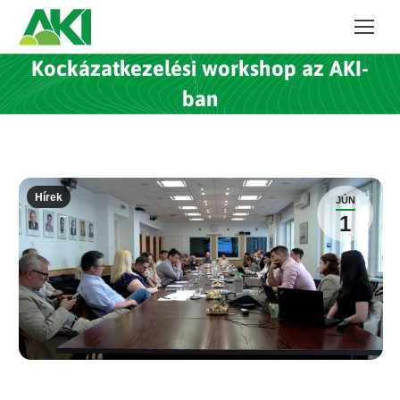
Kockázatkezelési workshop az AKI-
ban
Hírek
JÚN
1