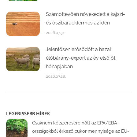
Számottevően növekedett a kajszi-
és őszibaracktermés az idén
2026.07.31.
Jelentősen erősödött a hazai
élőbárány-export az év első öt
hónapjában
2026.07.28.
LEGFRISSEBB HÍREK
Csaknem kétszeresére nőtt az EPA/EBA-
országokból érkező cukor mennyisége az EU-