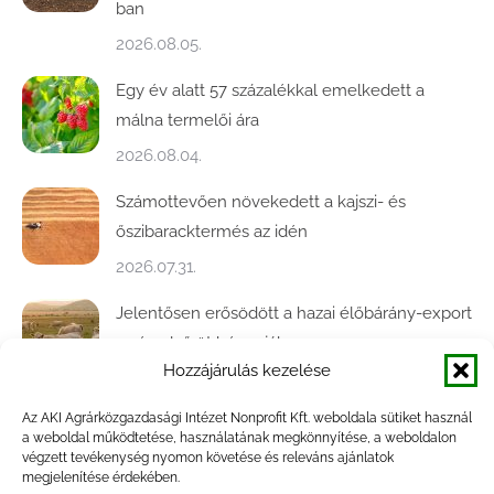
ban
2026.08.05.
Egy év alatt 57 százalékkal emelkedett a
málna termelői ára
2026.08.04.
Számottevően növekedett a kajszi- és
őszibaracktermés az idén
2026.07.31.
Jelentősen erősödött a hazai élőbárány-export
az év első öt hónapjában
Hozzájárulás kezelése
2026.07.28.
Az AKI Agrárközgazdasági Intézet Nonprofit Kft. weboldala sütiket használ
Közel ötödével bővült a baromfivágás
a weboldal működtetése, használatának megkönnyítése, a weboldalon
Magyarországon
végzett tevékenység nyomon követése és releváns ajánlatok
megjelenítése érdekében.
2026.07.28.