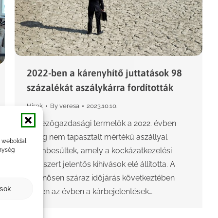
2022-ben a kárenyhítő juttatások 98
százalékát aszálykárra fordították
Hírek
By
veresa
2023.10.10.
A mezőgazdasági termelők a 2022. évben
eddig nem tapasztalt mértékű aszállyal
a weboldal
szembesültek, amely a kockázatkezelési
nység
rendszert jelentős kihívások elé állította. A
különösen száraz időjárás következtében
ások
ebben az évben a kárbejelentések…