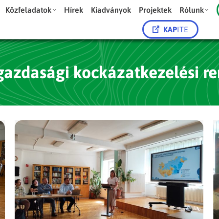
Közfeladatok
Hírek
Kiadványok
Projektek
Rólunk
KAP
ITE
azdasági kockázatkezelési re