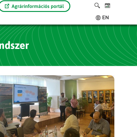
Agrárinformációs portál
EN
ndszer