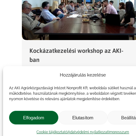
Kockázatkezelési workshop az AKI-
ban
Hírek
By
veresa
2023.06.01.
Hozzájárulás kezelése
Az Agrárközgazdasági Intézet (AKI) idén
Az AKI Agrárközgazdasági Intézet Nonprofit Kft. weboldala sütiket használ 
kilencedik alkalommal, 2023. május 30-án
működtetése, használatának megkönnyítése, a weboldalon végzett tevéke
rendezte meg éves workshopját, mely A
nyomon követése és releváns ajánlatok megjelenítése érdekében.
mezőgazdasági kockázatkezelési rendszer
2022. évi tapasztalatai címet viselte. A
Elfogadom
Elutasítom
Beállít
rendezvény programterve a korábbiakhoz
Cookie tájékoztató
Adatvédelmi nyilatkozat
Impresszum
képest…