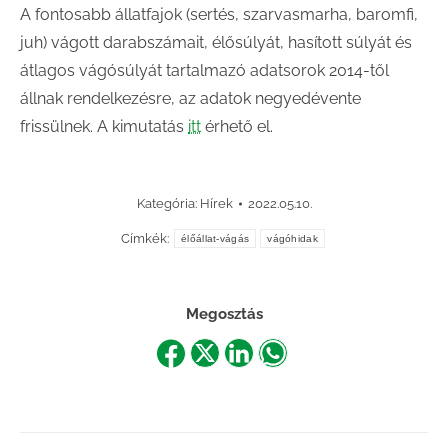
A fontosabb állatfajok (sertés, szarvasmarha, baromfi,
juh) vágott darabszámait, élősúlyát, hasított súlyát és
átlagos vágósúlyát tartalmazó adatsorok 2014-től
állnak rendelkezésre, az adatok negyedévente
frissülnek. A kimutatás
itt
érhető el.
Kategória:
Hírek
2022.05.10.
Címkék:
élőállat-vágás
vágóhidak
Megosztás
Share
Share
Share
Share
on
on
on
on
Facebook
X
LinkedIn
WhatsApp