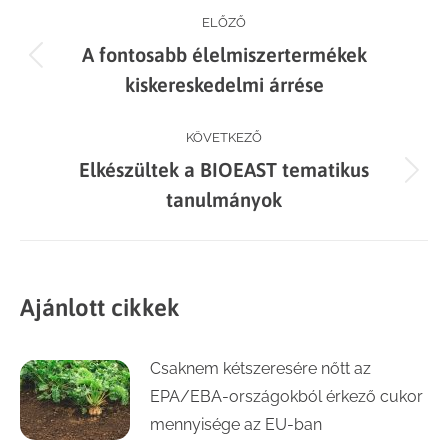
Post
ELŐZŐ
A fontosabb élelmiszertermékek
navigation
Previous
kiskereskedelmi árrése
post:
KÖVETKEZŐ
Elkészültek a BIOEAST tematikus
Next
tanulmányok
post:
Ajánlott cikkek
Csaknem kétszeresére nőtt az
EPA/EBA-országokból érkező cukor
mennyisége az EU-ban