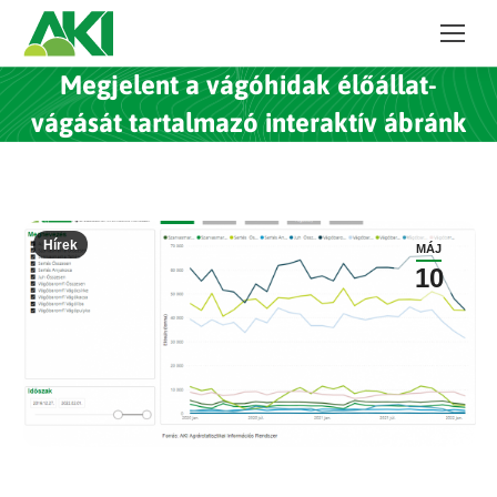
Megjelent a vágóhidak élőállat-
vágását tartalmazó interaktív ábránk
Hírek
MÁJ
10