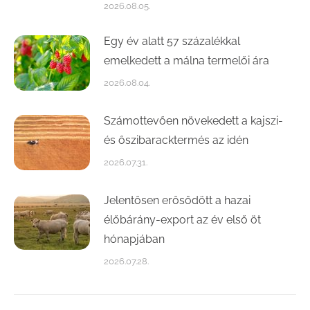
2026.08.05.
Egy év alatt 57 százalékkal
emelkedett a málna termelői ára
2026.08.04.
Számottevően növekedett a kajszi-
és őszibaracktermés az idén
2026.07.31.
Jelentősen erősödött a hazai
élőbárány-export az év első öt
hónapjában
2026.07.28.