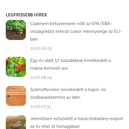
LEGFRISSEBB HÍREK
Csaknem kétszeresére nőtt az EPA/EBA-
országokból érkező cukor mennyisége az EU-
ban
2026.08.05.
Egy év alatt 57 százalékkal emelkedett a
málna termelői ára
2026.08.04.
Számottevően növekedett a kajszi- és
őszibaracktermés az idén
2026.07.31.
Jelentősen erősödött a hazai élőbárány-export
az év első öt hónapjában