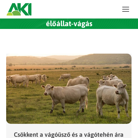
élőállat-vágás
Csökkent a vágóüsző és a vágótehén ára