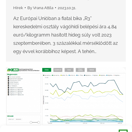
Hírek
By
Vrana Attila
2023.10.31.
Az Európai Unióban a fiatal bika „R3”
kereskedelmi osztály vágóhídi belépési ára 4,84
euró/kilogramm hasított hideg súly volt 2023
szeptemberében, 3 százalékkal mérséklődött az
egy évvel korábbihoz képest. A tehén…