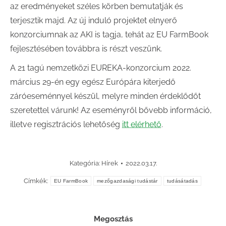
az eredményeket széles körben bemutatják és
terjesztik majd. Az új induló projektet elnyerő
konzorciumnak az AKI is tagja, tehát az EU FarmBook
fejlesztésében továbbra is részt veszünk.
A 21 tagú nemzetközi EUREKA-konzorcium 2022.
március 29-én egy egész Európára kiterjedő
záróeseménnyel készül, melyre minden érdeklődőt
szeretettel várunk! Az eseményről bővebb információ,
illetve regisztrációs lehetőség
itt elérhető
.
Kategória:
Hírek
2022.03.17.
Címkék:
EU FarmBook
mezőgazdasági tudástár
tudásátadás
Megosztás