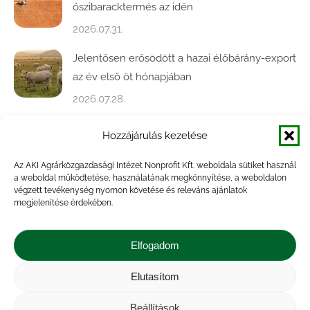
őszibaracktermés az idén
2026.07.31.
Jelentősen erősödött a hazai élőbárány-export
az év első öt hónapjában
2026.07.28.
Közel ötödével bővült a baromfivágás
Hozzájárulás kezelése
Magyarországon
Az AKI Agrárközgazdasági Intézet Nonprofit Kft. weboldala sütiket használ
2026.07.28.
a weboldal működtetése, használatának megkönnyítése, a weboldalon
végzett tevékenység nyomon követése és releváns ajánlatok
A végéhez közelít az őszi búza betakarítása
megjelenítése érdekében.
2026.07.21.
Elfogadom
Elutasítom
Impresszum
|
Kapcsolat
|
Jogi nyilatkozat
|
Közérdekű adatok
|
Adatvédelmi nyilatkozat
|
Beállítások