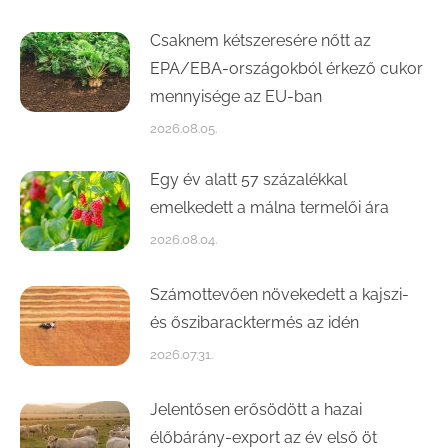
Csaknem kétszeresére nőtt az
EPA/EBA-országokból érkező cukor
mennyisége az EU-ban
2026.08.05.
Egy év alatt 57 százalékkal
emelkedett a málna termelői ára
2026.08.04.
Számottevően növekedett a kajszi-
és őszibaracktermés az idén
2026.07.31.
Jelentősen erősödött a hazai
élőbárány-export az év első öt