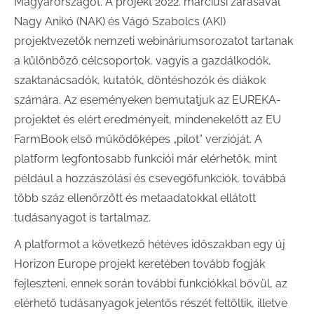
Magyarországot. A projekt 2022. márciusi zárásával
Nagy Anikó (NAK) és Vágó Szabolcs (AKI)
projektvezetők nemzeti webináriumsorozatot tartanak
a különböző célcsoportok, vagyis a gazdálkodók,
szaktanácsadók, kutatók, döntéshozók és diákok
számára. Az eseményeken bemutatjuk az EUREKA-
projektet és elért eredményeit, mindenekelőtt az EU
FarmBook első működőképes „pilot” verzióját. A
platform legfontosabb funkciói már elérhetők, mint
például a hozzászólási és csevegőfunkciók, továbbá
több száz ellenőrzött és metaadatokkal ellátott
tudásanyagot is tartalmaz.
A platformot a következő hétéves időszakban egy új
Horizon Europe projekt keretében tovább fogják
fejleszteni, ennek során további funkciókkal bővül, az
elérhető tudásanyagok jelentős részét feltöltik, illetve