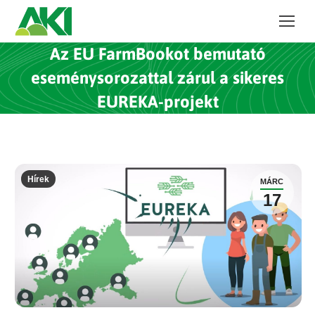
Az EU FarmBookot bemutató
eseménysorozattal zárul a sikeres
EUREKA-projekt
Hírek
MÁRC
17