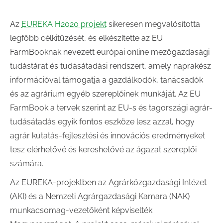
Az
EUREKA H2020 projekt
sikeresen megvalósította
legfőbb célkitűzését, és elkészítette az EU
FarmBooknak nevezett európai online mezőgazdasági
tudástárat és tudásátadási rendszert, amely naprakész
információval támogatja a gazdálkodók, tanácsadók
és az agrárium egyéb szereplőinek munkáját. Az EU
FarmBook a tervek szerint az EU-s és tagországi agrár-
tudásátadás egyik fontos eszköze lesz azzal, hogy
agrár kutatás-fejlesztési és innovációs eredményeket
tesz elérhetővé és kereshetővé az ágazat szereplői
számára.
Az EUREKA-projektben az Agrárközgazdasági Intézet
(AKI) és a Nemzeti Agrárgazdasági Kamara (NAK)
munkacsomag-vezetőként képviselték