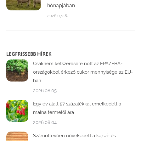
hónapjában
2026.07.28.
LEGFRISSEBB HÍREK
Csaknem kétszeresére nőtt az EPA/EBA-
országokból érkező cukor mennyisége az EU-
ban
2026.08.05.
Egy év alatt 57 százalékkal emelkedett a
málna termelői ára
2026.08.04.
Számottevően növekedett a kajszi- és