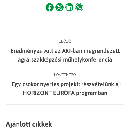
Share
Share
Share
Share
on
on
on
on
Facebook
X
LinkedIn
WhatsApp
Post
ELŐZŐ
Eredményes volt az AKI-ban megrendezett
navigation
Previous
agrárszakképzési műhelykonferencia
post:
KÖVETKEZŐ
Egy csokor nyertes projekt: részvételünk a
Next
HORIZONT EURÓPA programban
post:
Ajánlott cikkek