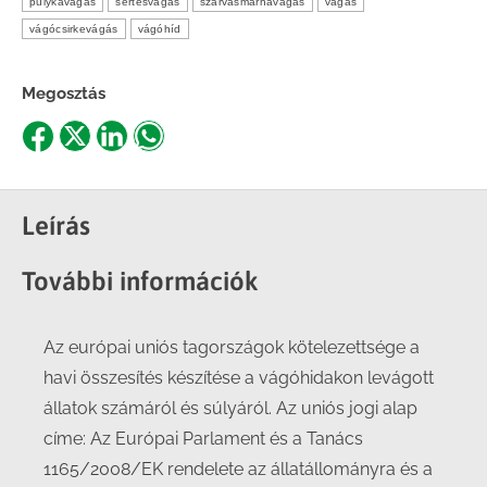
pulykavágás
sertésvágás
szarvasmarhavágás
vágás
vágócsirkevágás
vágóhíd
Megosztás
Share
Share
Share
Share
on
on
on
on
Facebook
X
LinkedIn
WhatsApp
Leírás
További információk
Az európai uniós tagországok kötelezettsége a
havi összesítés készítése a vágóhidakon levágott
állatok számáról és súlyáról. Az uniós jogi alap
címe: Az Európai Parlament és a Tanács
1165/2008/EK rendelete az állatállományra és a