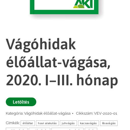
Vágóhidak
élőállat-vágása,
2020. I–III. hónap
Letöltés
Kategória:
Vágóhidak élőállat-vágása
Cikkszám:
VEV-2020-01
Címkék:
élőállat
havi alakulás
juhvágás
kacsavágás
libavágás