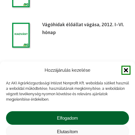
Vágóhidak élőállat vágása, 2012. I–VI.
hónap
Vágóhidak élőállat vágása, 2012. I–III.
Hozzájárulás kezelése
hónap
Az AKI Agrárközgazdasági Intézet Nonprofit Kft. weboldala sütiket használ
a weboldal működtetése, használatának megkönnyítése, a weboldalon
végzett tevékenység nyomon követése és releváns ajánlatok
megjelenítése érdekében.
Vágóhidak élőállat vágása, 2013. I–III.
hónap
Elfogadom
Elutasítom