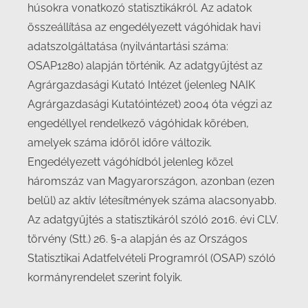
húsokra vonatkozó statisztikákról. Az adatok
összeállítása az engedélyezett vágóhidak havi
adatszolgáltatása (nyilvántartási száma:
OSAP1280) alapján történik. Az adatgyűjtést az
Agrárgazdasági Kutató Intézet (jelenleg NAIK
Agrárgazdasági Kutatóintézet) 2004 óta végzi az
engedéllyel rendelkező vágóhidak körében,
amelyek száma időről időre változik.
Engedélyezett vágóhídból jelenleg közel
háromszáz van Magyarországon, azonban (ezen
belül) az aktív létesítmények száma alacsonyabb.
Az adatgyűjtés a statisztikáról szóló 2016. évi CLV.
törvény (Stt.) 26. §-a alapján és az Országos
Statisztikai Adatfelvételi Programról (OSAP) szóló
kormányrendelet szerint folyik.