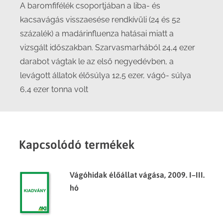
A baromfifélék csoportjában a liba- és
kacsavágás visszaesése rendkívüli (24 és 52
százalék) a madárinfluenza hatásai miatt a
vizsgált időszakban. Szarvasmarhából 24,4 ezer
darabot vágtak le az első negyedévben, a
levágott állatok élősúlya 12,5 ezer, vágó- súlya
6,4 ezer tonna volt
Kapcsolódó termékek
Vágóhidak élőállat vágása, 2009. I–III.
hó