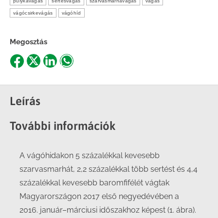
pulykavágás
sertésvágás
szarvasmarhavágás
vágás
vágócsirkevágás
vágóhíd
Megosztás
Share
Share
Share
Share
on
on
on
on
Facebook
X
LinkedIn
WhatsApp
Leírás
További információk
A vágóhidakon 5 százalékkal kevesebb
szarvasmarhát, 2,2 százalékkal több sertést és 4,4
százalékkal kevesebb baromfifélét vágtak
Magyarországon 2017 első negyedévében a
2016. január–márciusi időszakhoz képest (1. ábra).