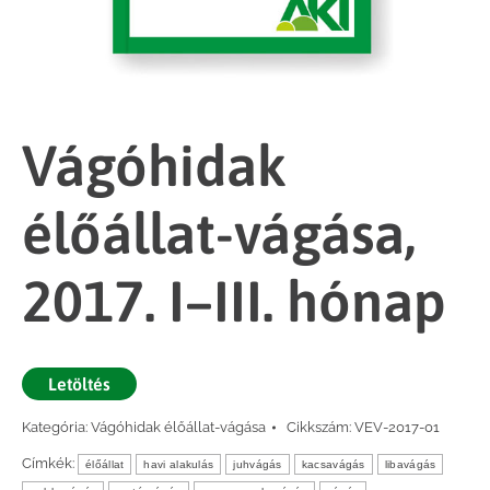
Vágóhidak
élőállat-vágása,
2017. I–III. hónap
Letöltés
Kategória:
Vágóhidak élőállat-vágása
Cikkszám:
VEV-2017-01
Címkék:
élőállat
havi alakulás
juhvágás
kacsavágás
libavágás