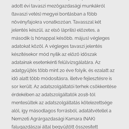
adott évi tavaszi mezőgazdasági munkákról
(tavaszi vetés) megyei bontásban a főbb
növényfajokra vonatkozóan. Tavasszal két
jelentés készül, az első (április) előzetes, a
második (1 hónappal később, május) végleges
adatokat közöl. A végleges tavaszi jelentés
készítésekor mód nyílik az előző időszak
adatainak esetenkénti felülvizsgálatára. Az
adatgyűjtés több mint 20 éve folyik, és ezalatt az
idő alatt több módosításra, illetve fejlesztésre is
sor került. Az adatszolgáltatói terhek csökkentése
érdekében az adatszolgáltatók 2018-tól
mentesültek az adatszolgáltatás kötelezettsége
alól, így másodlagos forrásból, adatátvétellel a
Nemzeti Agrárgazdasági Kamara (NAK)
falugazdászai által begyűjtött összesített