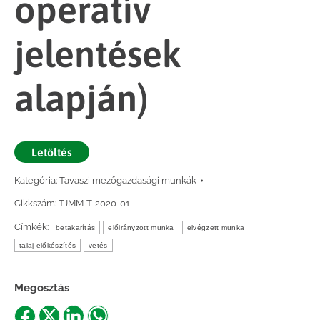
operatív
jelentések
alapján)
Letöltés
Kategória:
Tavaszi mezőgazdasági munkák
Cikkszám:
TJMM-T-2020-01
Címkék:
betakarítás
előirányzott munka
elvégzett munka
talaj-előkészítés
vetés
Megosztás