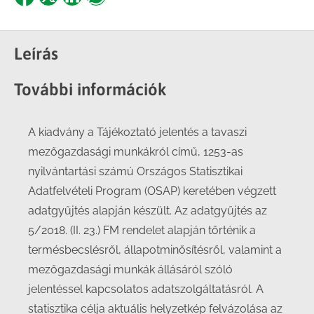
Share
Share
Share
Share
on
on
on
on
Facebook
X
LinkedIn
WhatsApp
Leírás
További információk
A kiadvány a Tájékoztató jelentés a tavaszi
mezőgazdasági munkákról című, 1253-as
nyilvántartási számú Országos Statisztikai
Adatfelvételi Program (OSAP) keretében végzett
adatgyűjtés alapján készült. Az adatgyűjtés az
5/2018. (II. 23.) FM rendelet alapján történik a
termésbecslésről, állapotminősítésről, valamint a
mezőgazdasági munkák állásáról szóló
jelentéssel kapcsolatos adatszolgáltatásról. A
statisztika célja aktuális helyzetkép felvázolása az