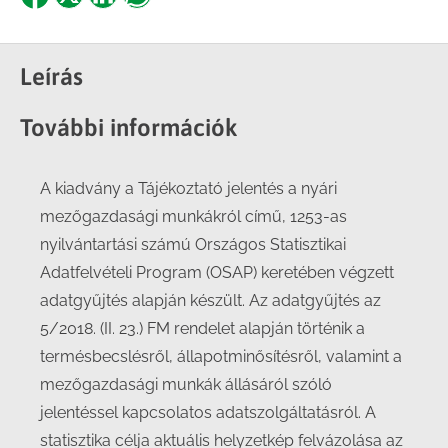
Share
Share
Share
Share
on
on
on
on
Facebook
X
LinkedIn
WhatsApp
Leírás
További információk
A kiadvány a Tájékoztató jelentés a nyári
mezőgazdasági munkákról című, 1253-as
nyilvántartási számú Országos Statisztikai
Adatfelvételi Program (OSAP) keretében végzett
adatgyűjtés alapján készült. Az adatgyűjtés az
5/2018. (II. 23.) FM rendelet alapján történik a
termésbecslésről, állapotminősítésről, valamint a
mezőgazdasági munkák állásáról szóló
jelentéssel kapcsolatos adatszolgáltatásról. A
statisztika célja aktuális helyzetkép felvázolása az