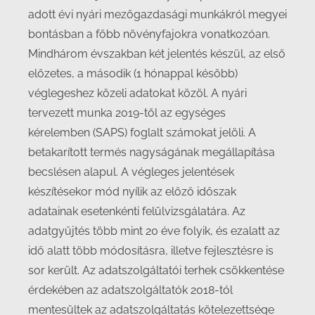
adott évi nyári mezőgazdasági munkákról megyei
bontásban a főbb növényfajokra vonatkozóan.
Mindhárom évszakban két jelentés készül, az első
előzetes, a második (1 hónappal később)
véglegeshez közeli adatokat közöl. A nyári
tervezett munka 2019-től az egységes
kérelemben (SAPS) foglalt számokat jelöli. A
betakarított termés nagyságának megállapítása
becslésen alapul. A végleges jelentések
készítésekor mód nyílik az előző időszak
adatainak esetenkénti felülvizsgálatára. Az
adatgyűjtés több mint 20 éve folyik, és ezalatt az
idő alatt több módosításra, illetve fejlesztésre is
sor került. Az adatszolgáltatói terhek csökkentése
érdekében az adatszolgáltatók 2018-tól
mentesültek az adatszolgáltatás kötelezettsége