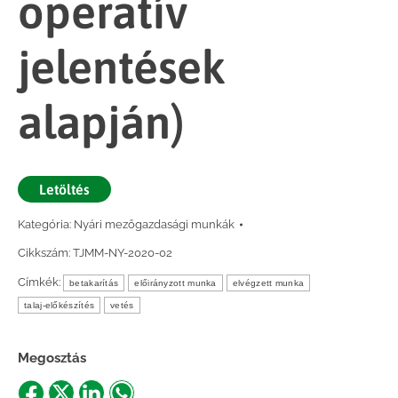
operatív
jelentések
alapján)
Letöltés
Kategória:
Nyári mezőgazdasági munkák
Cikkszám:
TJMM-NY-2020-02
Címkék:
betakarítás
előirányzott munka
elvégzett munka
talaj-előkészítés
vetés
Megosztás