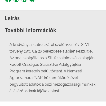
Share
Share
Share
Share
on
on
on
on
Facebook
X
LinkedIn
WhatsApp
Leírás
További információk
A kiadvány a statisztikáról szóló 1993. évi XLVI.
törvény (Stt.) 8.§ (2) bekezdése alapján készült el.
Az adatszolgáltatás a Stt. felhatalmazása alapján
kiadott Országos Statisztikai Adatgyűjtési
Program keretein belül történt. A Nemzeti
Agrárkamara (NAK) közreműködésével
begyűjtött adatok a őszi mezőgazdasági munkák
állásáról adnak tájékoztatást.