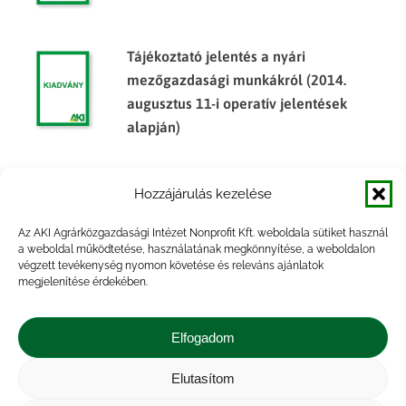
Tájékoztató jelentés a nyári
mezőgazdasági munkákról (2014.
augusztus 11-i operatív jelentések
alapján)
Tájékoztató jelentés a nyári
Hozzájárulás kezelése
mezőgazdasági munkákról (2015.
augusztus 17-i operatív jelentések
Az AKI Agrárközgazdasági Intézet Nonprofit Kft. weboldala sütiket használ
alapján)
a weboldal működtetése, használatának megkönnyítése, a weboldalon
végzett tevékenység nyomon követése és releváns ajánlatok
megjelenítése érdekében.
Tájékoztató jelentés a nyári
mezőgazdasági munkákról (2015. július
Elfogadom
20-i operatív jelentések alapján)
Elutasítom