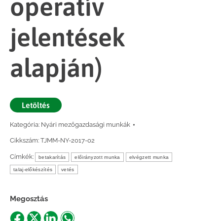
operatív
jelentések
alapján)
Letöltés
Kategória:
Nyári mezőgazdasági munkák
Cikkszám:
TJMM-NY-2017-02
Címkék:
betakarítás
előirányzott munka
elvégzett munka
talaj-előkészítés
vetés
Megosztás