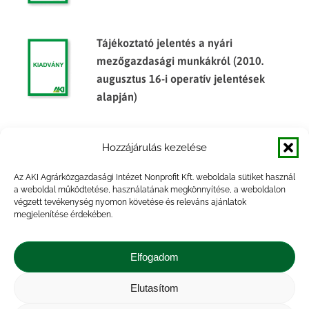
Tájékoztató jelentés a nyári
mezőgazdasági munkákról (2010.
augusztus 16-i operatív jelentések
alapján)
Tájékoztató jelentés a nyári
Hozzájárulás kezelése
mezőgazdasági munkákról (2012.
augusztus 13-i operatív jelentések
Az AKI Agrárközgazdasági Intézet Nonprofit Kft. weboldala sütiket használ
alapján)
a weboldal működtetése, használatának megkönnyítése, a weboldalon
végzett tevékenység nyomon követése és releváns ajánlatok
megjelenítése érdekében.
Tájékoztató jelentés a nyári
mezőgazdasági munkákról (2014. július
Elfogadom
14-i operatív jelentések alapján)
Elutasítom