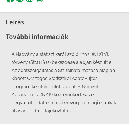
Share
Share
Share
Share
on
on
on
on
Facebook
X
LinkedIn
WhatsApp
Leírás
További információk
A kiadvány a statisztikáról szóló 1993. évi XLVI.
törvény (Stt.) 8.§ (2) bekezdése alapján készült el.
Az adatszolgáltatás a Stt. felhatalmazása alapján
kiadott Országos Statisztikai Adatgyűjtési
Program keretein belül történt. A Nemzeti
Agrárkamara (NAK) közreműködésével
begyűjtött adatok a őszi mezőgazdasági munkák
állásáról adnak tájékoztatást.