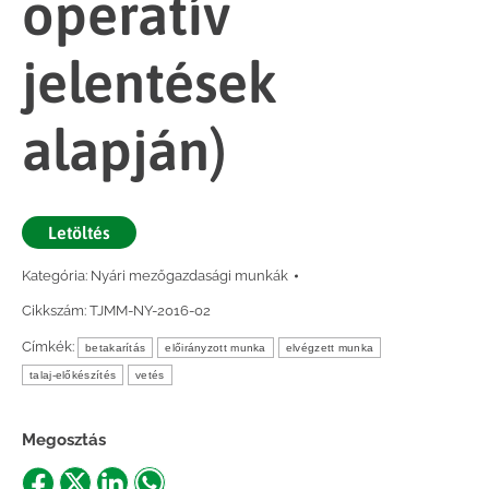
operatív
jelentések
alapján)
Letöltés
Kategória:
Nyári mezőgazdasági munkák
Cikkszám:
TJMM-NY-2016-02
Címkék:
betakarítás
előirányzott munka
elvégzett munka
talaj-előkészítés
vetés
Megosztás