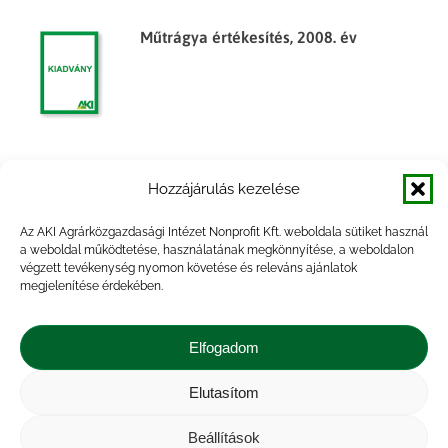
Műtrágya értékesítés, 2008. év
Műtrágya értékesítés, 2015. I. negyedév
Hozzájárulás kezelése
Az AKI Agrárközgazdasági Intézet Nonprofit Kft. weboldala sütiket használ
a weboldal működtetése, használatának megkönnyítése, a weboldalon
végzett tevékenység nyomon követése és releváns ajánlatok
megjelenítése érdekében.
Agrárgazdasági Figyelő 2014. év 2.
szám
Elfogadom
Elutasítom
Beállítások