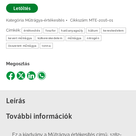
Letöltés
Kategória:
Műtrágya-értékesítés
Cikkszám:
MTE-2016-01
Címkék:
értékesítés
foszfor
hatóanyagsúly
kálium
kereskedelem
kevert műtrágya
külkereskedelem
műtrágya
nitrogén
összetett műtrágya
tonna
Megosztás
Share
Share
Share
Share
on
on
on
on
Facebook
X
LinkedIn
WhatsApp
Leírás
További információk
Ez a kiadvány a Műtrágya értékesítés című, 1282-