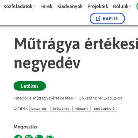
Közfeladatok
Hírek
Kiadványok
Projektek
Rólunk
KAP
ITE
Műtrágya értékesíté
negyedév
Letöltés
Kategória:
Műtrágya-értékesítés
Cikkszám:
MTE-2012-03
Címkék:
beszerzés
értékesítés
műtrágya
termésnövelő
Megosztás