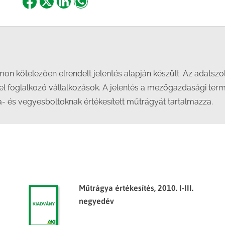
Share
Share
Share
Share
on
on
on
on
Facebook
X
LinkedIn
WhatsApp
n kötelezően elrendelt jelentés alapján készült. Az adatszol
foglalkozó vállalkozások. A jelentés a mezőgazdasági ter
- és vegyesboltoknak értékesített műtrágyát tartalmazza.
Műtrágya értékesítés, 2010. I-III.
negyedév