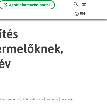
Agrárinformációs portál
EN
ítés
ermelőknek,
dév
kevert műtrágya
külkereskedelem
műtrágya
nitrogén