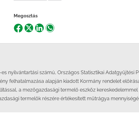
Megosztás
Share
Share
Share
Share
on
on
on
on
Facebook
X
LinkedIn
WhatsApp
-es nyilvántartási számú, Országos Statisztikai Adatgyűjtés
örvény felhatalmazása alapján kiadott Kormány rendelet előírá
állítással, a mezőgazdasági termelő eszköz kereskedelemmel 
azdasági termelők részére értékesített műtrágya mennyiségéről