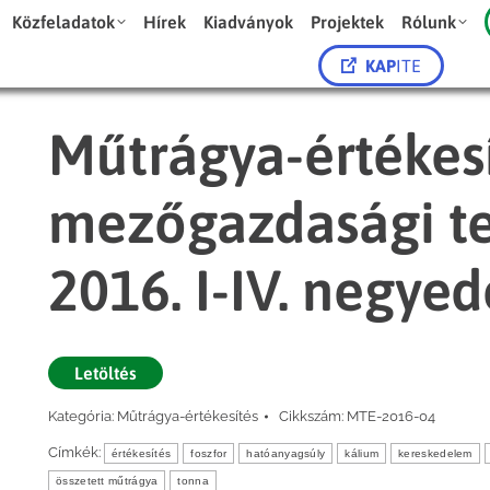
Közfeladatok
Hírek
Kiadványok
Projektek
Rólunk
KAP
ITE
Műtrágya-értékes
mezőgazdasági t
2016. I-IV. negye
Letöltés
Kategória:
Műtrágya-értékesítés
Cikkszám:
MTE-2016-04
Címkék:
értékesítés
foszfor
hatóanyagsúly
kálium
kereskedelem
összetett műtrágya
tonna