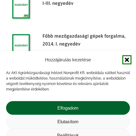
I-III. negyedév
Főbb mezőgazdasági gépek forgalma,
2014. I. negyedév
Hozzájárulás kezelése
Az AKI Agrárközgazdasági Intézet Nonprofit Kft. weboldala sütiket használ
Mezőgazdasági gépek forgalma, 2014.
a weboldal működtetése, használatának megkönnyítése, a weboldalon
végzett tevékenység nyomon követése és releváns ajánlatok
I-III. negyedév
megjelenítése érdekében.
Elfogadom
Elutasítom
Impresszum
|
Kapcsolat
|
Jogi nyilatkozat
|
Közérdekű adatok
|
Adatvédelmi nyilatkozat
|
Beállítások