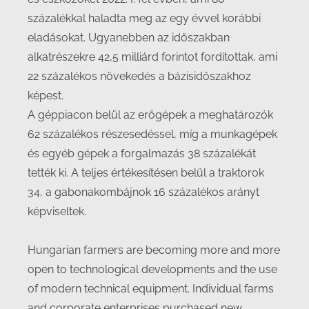
százalékkal haladta meg az egy évvel korábbi
eladásokat. Ugyanebben az időszakban
alkatrészekre 42,5 milliárd forintot fordítottak, ami
22 százalékos növekedés a bázisidőszakhoz
képest.
A géppiacon belül az erőgépek a meghatározók
62 százalékos részesedéssel, míg a munkagépek
és egyéb gépek a forgalmazás 38 százalékát
tették ki. A teljes értékesítésen belül a traktorok
34, a gabonakombájnok 16 százalékos arányt
képviseltek.
Hungarian farmers are becoming more and more
open to technological developments and the use
of modern technical equipment. Individual farms
and corporate enterprises purchased new