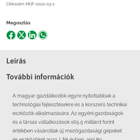
Cikkszám:
MGF-2022-03-1
Megosztás
Share
Share
Share
Share
on
on
on
on
Facebook
X
LinkedIn
WhatsApp
Leírás
További információk
A magyar gazdálkodók egyre nyitottabbak a
technológiai fejlesztésekre és a korszerű technikai
eszközök alkalmazására. Az egyéni gazdaságok
és a társas vállalkozások 165,5 milliárd forint
értékben vásároltak új mezőgazdasági gépeket
és eszközöket 2022. I. fél évben, ami 80