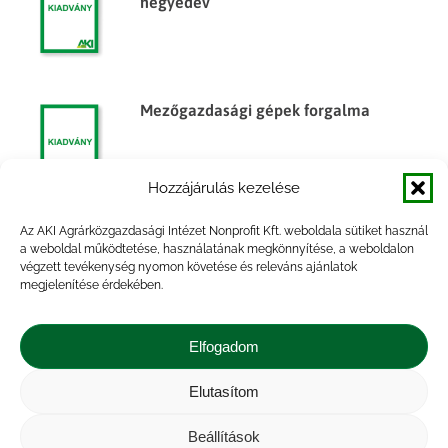
negyedév
Mezőgazdasági gépek forgalma
Hozzájárulás kezelése
Az AKI Agrárközgazdasági Intézet Nonprofit Kft. weboldala sütiket használ
Mezőgazdasági gépek forgalma, 2013.
a weboldal működtetése, használatának megkönnyítése, a weboldalon
végzett tevékenység nyomon követése és releváns ajánlatok
év
megjelenítése érdekében.
Elfogadom
Elutasítom
Impresszum
|
Kapcsolat
|
Jogi nyilatkozat
|
Közérdekű adatok
|
Adatvédelmi nyilatkozat
|
Beállítások
Akadálymentesítési nyilatkozat
|
Cookie