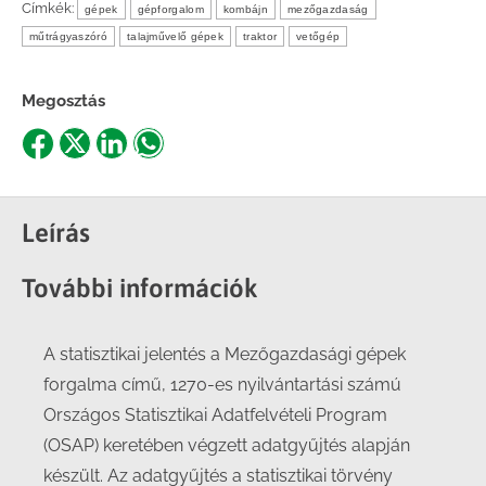
Címkék:
gépek
gépforgalom
kombájn
mezőgazdaság
műtrágyaszóró
talajművelő gépek
traktor
vetőgép
Megosztás
Share
Share
Share
Share
on
on
on
on
Facebook
X
LinkedIn
WhatsApp
Leírás
További információk
A statisztikai jelentés a Mezőgazdasági gépek
forgalma című, 1270-es nyilvántartási számú
Országos Statisztikai Adatfelvételi Program
(OSAP) keretében végzett adatgyűjtés alapján
készült. Az adatgyűjtés a statisztikai törvény