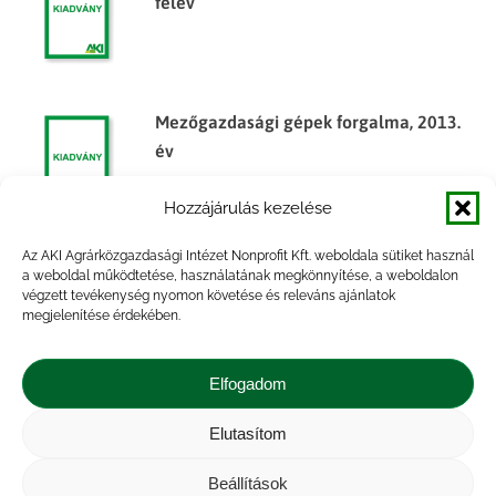
félév
Mezőgazdasági gépek forgalma, 2013.
év
Hozzájárulás kezelése
Az AKI Agrárközgazdasági Intézet Nonprofit Kft. weboldala sütiket használ
Mezőgazdasági gépek forgalma, 2014. I.
a weboldal működtetése, használatának megkönnyítése, a weboldalon
végzett tevékenység nyomon követése és releváns ajánlatok
félév
megjelenítése érdekében.
Elfogadom
Elutasítom
Impresszum
|
Kapcsolat
|
Jogi nyilatkozat
|
Közérdekű adatok
|
Adatvédelmi nyilatkozat
|
Beállítások
Akadálymentesítési nyilatkozat
|
Cookie