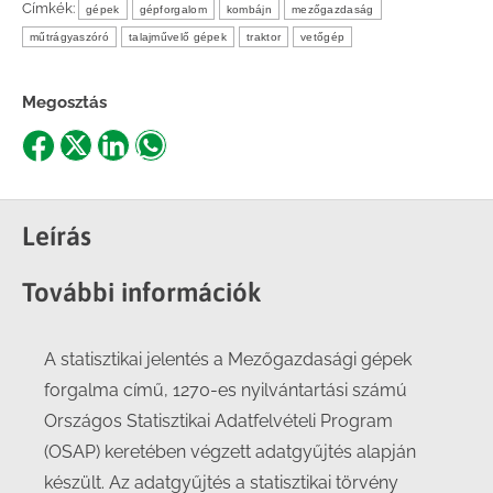
Címkék:
gépek
gépforgalom
kombájn
mezőgazdaság
műtrágyaszóró
talajművelő gépek
traktor
vetőgép
Megosztás
Share
Share
Share
Share
on
on
on
on
Facebook
X
LinkedIn
WhatsApp
Leírás
További információk
A statisztikai jelentés a Mezőgazdasági gépek
forgalma című, 1270-es nyilvántartási számú
Országos Statisztikai Adatfelvételi Program
(OSAP) keretében végzett adatgyűjtés alapján
készült. Az adatgyűjtés a statisztikai törvény