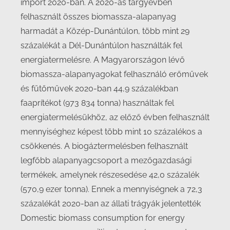
import 2020-ban. A 2020-as tárgyévben
felhasznált összes biomassza-alapanyag
harmadát a Közép-Dunántúlon, több mint 29
százalékát a Dél-Dunántúlon használták fel
energiatermelésre. A Magyarországon lévő
biomassza-alapanyagokat felhasználó erőművek
és fűtőművek 2020-ban 44,9 százalékban
faaprítékot (973 834 tonna) használtak fel
energiatermelésükhöz, az előző évben felhasznált
mennyiséghez képest több mint 10 százalékos a
csökkenés. A biogáztermelésben felhasznált
legfőbb alapanyagcsoport a mezőgazdasági
termékek, amelynek részesedése 42,0 százalék
(570,9 ezer tonna). Ennek a mennyiségnek a 72,3
százalékát 2020-ban az állati trágyák jelentették
Domestic biomass consumption for energy