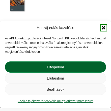
Biomassza-felhasználás energetikai
Hozzájárulás kezelése
célra, 2022. év
Az AKI Agrárközgazdasági Intézet Nonprofit Kft. weboldala sütiket használ
a weboldal működtetése, használatának megkönnyítése, a weboldalon
végzett tevékenység nyomon követése és releváns ajánlatok
megjelenítése érdekében.
Biomassza-felhasználás energetikai
célra, 2021. év
Elfogadom
Elutasítom
Beállítások
Biomassza-felhasználás energetikai
célra, 2019. év
Cookie tájékoztató
Adatvédelmi nyilatkozat
Impresszum