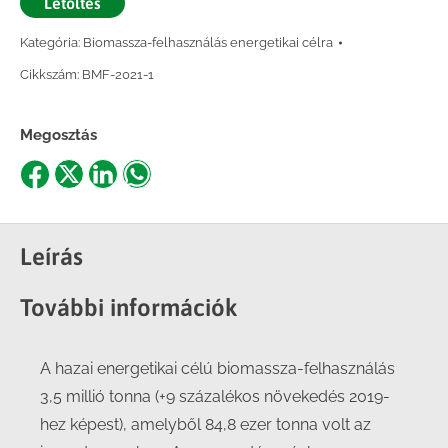
Letöltés
Kategória:
Biomassza-felhasználás energetikai célra
Cikkszám:
BMF-2021-1
Megosztás
Share
Share
Share
Share
on
on
on
on
Facebook
X
LinkedIn
WhatsApp
Leírás
További információk
A hazai energetikai célú biomassza-felhasználás
3,5 millió tonna (+9 százalékos növekedés 2019-
hez képest), amelyből 84,8 ezer tonna volt az