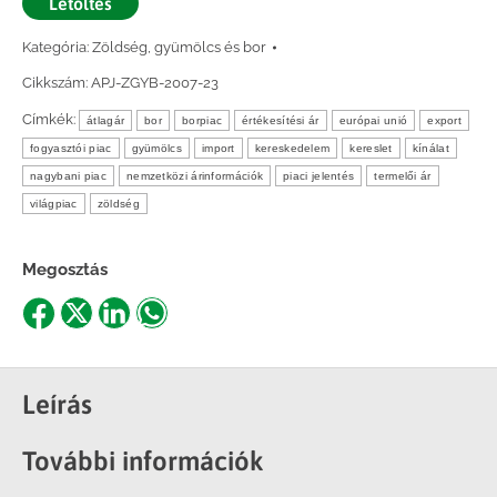
Letöltés
Kategória:
Zöldség, gyümölcs és bor
Cikkszám:
APJ-ZGYB-2007-23
Címkék:
átlagár
bor
borpiac
értékesítési ár
európai unió
export
fogyasztói piac
gyümölcs
import
kereskedelem
kereslet
kínálat
nagybani piac
nemzetközi árinformációk
piaci jelentés
termelői ár
világpiac
zöldség
Megosztás
Share
Share
Share
Share
on
on
on
on
Facebook
X
LinkedIn
WhatsApp
Leírás
További információk