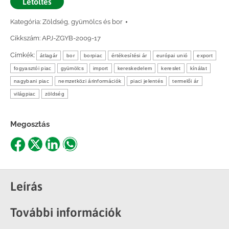
Letöltés
Kategória:
Zöldség, gyümölcs és bor
Cikkszám:
APJ-ZGYB-2009-17
Címkék:
átlagár
bor
borpiac
értékesítési ár
európai unió
export
fogyasztói piac
gyümölcs
import
kereskedelem
kereslet
kínálat
nagybani piac
nemzetközi árinformációk
piaci jelentés
termelői ár
világpiac
zöldség
Megosztás
Share
Share
Share
Share
on
on
on
on
Facebook
X
LinkedIn
WhatsApp
Leírás
További információk