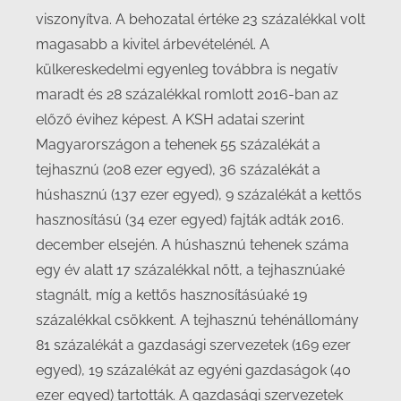
viszonyítva. A behozatal értéke 23 százalékkal volt
magasabb a kivitel árbevételénél. A
külkereskedelmi egyenleg továbbra is negatív
maradt és 28 százalékkal romlott 2016-ban az
előző évihez képest. A KSH adatai szerint
Magyarországon a tehenek 55 százalékát a
tejhasznú (208 ezer egyed), 36 százalékát a
húshasznú (137 ezer egyed), 9 százalékát a kettős
hasznosítású (34 ezer egyed) fajták adták 2016.
december elsején. A húshasznú tehenek száma
egy év alatt 17 százalékkal nőtt, a tejhasznúaké
stagnált, míg a kettős hasznosításúaké 19
százalékkal csökkent. A tejhasznú tehénállomány
81 százalékát a gazdasági szervezetek (169 ezer
egyed), 19 százalékát az egyéni gazdaságok (40
ezer egyed) tartották. A gazdasági szervezetek