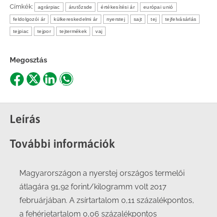
Címkék:
agrárpiac
árutőzsde
értékesítési ár
európai unió
feldolgozói ár
külkereskedelmi ár
nyerstej
sajt
tej
tejfelvásárlás
tejpiac
tejpor
tejtermékek
vaj
Megosztás
Share
Share
Share
Share
on
on
on
on
Facebook
X
LinkedIn
WhatsApp
Leírás
További információk
Magyarországon a nyerstej országos termelői
átlagára 91,92 forint/kilogramm volt 2017
februárjában. A zsírtartalom 0,11 százalékpontos,
a fehérjetartalom 0,06 százalékpontos